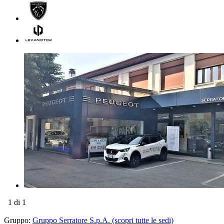
1
di 1
Gruppo:
Gruppo Serratore S.p.A. (scopri tutte le sedi)