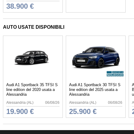
38.900 €
AUTO USATE DISPONIBILI
Audi A1 Sportback 35 TFSI S
Audi A1 Sportback 30 TFSI S
A
line edition del 2020 usata a
line edition del 2025 usata a
B
Alessandria
Alessandria
u
Alessandria (AL)
06/08/26
Alessandria (AL)
06/08/26
A
19.900 €
25.900 €