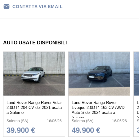
CONTATTA VIA EMAIL
AUTO USATE DISPONIBILI
Land Rover Range Rover Velar
Land Rover Range Rover
L
2.0D I4 204 CV del 2021 usata
Evoque 2.0D I4 163 CV AWD
2
a Salerno
Auto S del 2024 usata a
D
Salerno
S
Salerno (SA)
16/06/26
Salerno (SA)
16/06/26
S
39.900 €
49.900 €