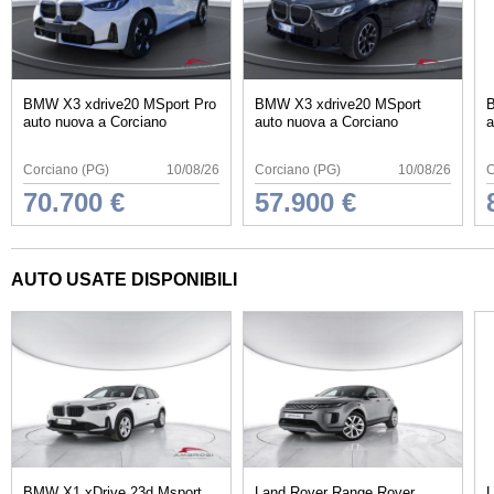
BMW X3 xdrive20 MSport Pro
BMW X3 xdrive20 MSport
B
auto nuova a Corciano
auto nuova a Corciano
a
Corciano (PG)
10/08/26
Corciano (PG)
10/08/26
C
70.700 €
57.900 €
AUTO USATE DISPONIBILI
BMW X1 xDrive 23d Msport
Land Rover Range Rover
L