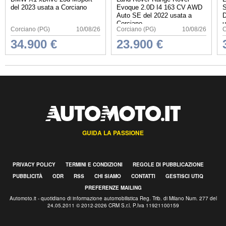
del 2023 usata a Corciano
Evoque 2.0D I4 163 CV AWD
S
Auto SE del 2022 usata a
D
Corciano
u
Corciano (PG)
10/08/26
Corciano (PG)
10/08/26
C
34.900 €
23.900 €
GUIDA LA PASSIONE
PRIVACY POLICY
TERMINI E CONDIZIONI
REGOLE DI PUBBLICAZIONE
PUBBLICITÀ
ODR
RSS
CHI SIAMO
CONTATTI
GESTISCI UTIQ
PREFERENZE MAILING
Automoto.it - quotidiano di informazione automobilistica Reg. Trib. di Milano Num. 277 del
24.05.2011 © 2012-2026 CRM S.r.l. P.Iva 11921100159