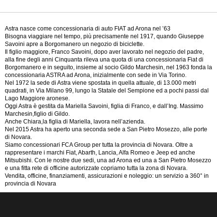
Astra nasce come concessionaria di auto FIAT ad Arona nel ’63
Bisogna viaggiare nel tempo, più precisamente nel 1917, quando Giuseppe
Savoini apre a Borgomanero un negozio di biciclette.
Il figlio maggiore, Franco Savoini, dopo aver lavorato nel negozio del padre,
alla fine degli anni Cinquanta rileva una quota di una concessionaria Fiat di
Borgomanero e in seguito, insieme al socio Gildo Marchesin, nel 1963 fonda la
concessionaria ASTRA ad Arona, inizialmente con sede in Via Torino.
Nel 1972 la sede di Astra viene spostata in quella attuale, di 13.000 metri
quadrati, in Via Milano 99, lungo la Statale del Sempione ed a pochi passi dal
Lago Maggiore aronese.
Oggi Astra è gestita da Mariella Savoini, figlia di Franco, e dall’Ing. Massimo
Marchesin,figlio di Gildo.
Anche Chiara,la figlia di Mariella, lavora nell’azienda.
Nel 2015 Astra ha aperto una seconda sede a San Pietro Mosezzo, alle porte
di Novara.
Siamo concessionari FCA Group per tutta la provincia di Novara. Oltre a
rappresentare i marchi Fiat, Abarth, Lancia, Alfa Romeo e Jeep ed anche
Mitsubishi. Con le nostre due sedi, una ad Arona ed una a San Pietro Mosezzo
e una fitta rete di officine autorizzate copriamo tutta la zona di Novara.
Vendita, officine, finanziamenti, assicurazioni e noleggio: un servizio a 360° in
provincia di Novara