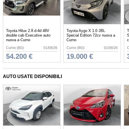
Toyota Hilux 2.8 d-4d 48V
Toyota Aygo X 1.0 JBL
T
double cab Executive auto
Special Edition 72cv nuova a
S
nuova a Curno
Curno
c
Curno (BG)
01/08/26
Curno (BG)
01/08/26
C
54.200 €
19.000 €
AUTO USATE DISPONIBILI