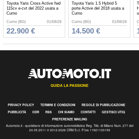
Toyota Yaris Cross Active fwd
Toyota Yaris 1.5 Hybrid 5
T
115cv e-cvt del 2022 usata a
porte Active del 2018 usata a
H
Curno
Curno
u
Curno (BG)
01/08/26
Curno (BG)
01/08/26
C
22.900 €
14.500 €
GUIDA LA PASSIONE
PRIVACY POLICY
TERMINI E CONDIZIONI
REGOLE DI PUBBLICAZIONE
PUBBLICITÀ
ODR
RSS
CHI SIAMO
CONTATTI
GESTISCI UTIQ
PREFERENZE MAILING
Automoto.it - quotidiano di informazione automobilistica Reg. Trib. di Milano Num. 277 del
24.05.2011 © 2012-2026 CRM S.r.l. P.Iva 11921100159