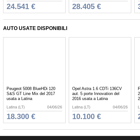
24.541 €
28.405 €
AUTO USATE DISPONIBILI
Peugeot 5008 BlueHDi 120
Opel Astra 1.6 CDTi 136CV
F
S&S GT Line Mix del 2017
aut. 5 porte Innovation del
2
usata a Latina
2016 usata a Latina
2
Latina (LT)
04/06/26
Latina (LT)
04/06/26
L
18.300 €
10.100 €