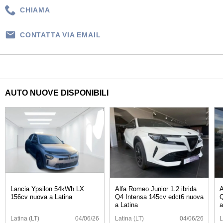
CHIAMA
CONTATTA VIA EMAIL
AUTO NUOVE DISPONIBILI
Lancia Ypsilon 54kWh LX
Alfa Romeo Junior 1.2 ibrida
A
156cv nuova a Latina
Q4 Intensa 145cv edct6 nuova
Q
a Latina
a
Latina (LT)
04/06/26
Latina (LT)
04/06/26
L