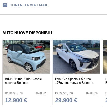
CONTATTA VIA EMAIL
AUTO NUOVE DISPONIBILI
BIRBA Birba Birba Classic
Evo Evo Spazio 1.5 turbo
D
nuova a Beinette
176cv dct nuova a Beinette
B
Beinette (CN)
07/08/26
Beinette (CN)
07/08/26
B
12.900 €
29.900 €