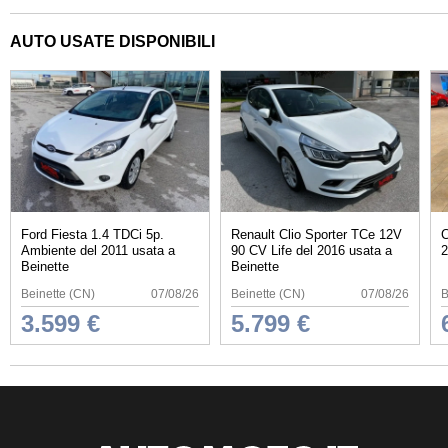
AUTO USATE DISPONIBILI
Ford Fiesta 1.4 TDCi 5p.
Renault Clio Sporter TCe 12V
C
Ambiente del 2011 usata a
90 CV Life del 2016 usata a
2
Beinette
Beinette
Beinette (CN)
07/08/26
Beinette (CN)
07/08/26
B
3.599 €
5.799 €