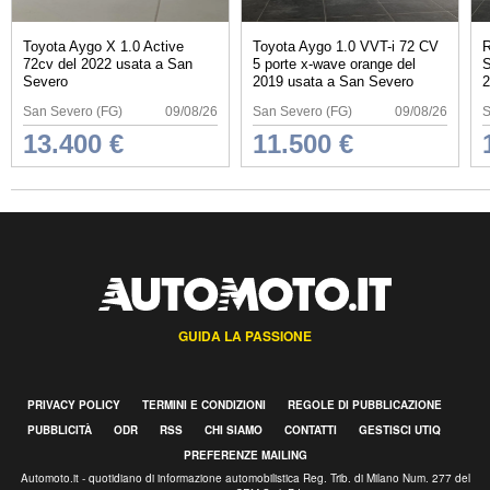
Toyota Aygo X 1.0 Active
Toyota Aygo 1.0 VVT-i 72 CV
R
72cv del 2022 usata a San
5 porte x-wave orange del
S
Severo
2019 usata a San Severo
2
San Severo (FG)
09/08/26
San Severo (FG)
09/08/26
S
13.400 €
11.500 €
GUIDA LA PASSIONE
PRIVACY POLICY
TERMINI E CONDIZIONI
REGOLE DI PUBBLICAZIONE
PUBBLICITÀ
ODR
RSS
CHI SIAMO
CONTATTI
GESTISCI UTIQ
PREFERENZE MAILING
Automoto.it - quotidiano di informazione automobilistica Reg. Trib. di Milano Num. 277 del