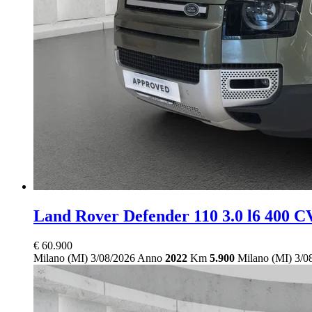
Land Rover Defender
110 3.0 l6 400
€ 60.900
Milano (MI)
3/08/2026
Anno
2022
Km
5.900
Milano (MI)
3/0