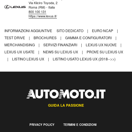
Via Kiiciro Toyoda, 2
Roma (RM) - Italia
800 100 131
https://www.lexus.it/
INFORMAZIONI AGGIUNTIVE
SITO DEDICATO
|
EURO NCAP
|
TEST DRIVE
|
BROCHURES
|
GAMMA E CONFIGURATORI
|
MERCHANDISING
|
SERVIZI FINANZIARI
|
LEXUS UX NUOVE
|
LEXUS UX USATE
|
NEWS SU LEXUS UX
|
PROVE SU LEXUS UX
|
LISTINO LEXUS UX
|
LISTINO USATO LEXUS UX (2018-->>)
GUIDA LA PASSIONE
PRIVACY POLICY
TERMINI E CONDIZIONI