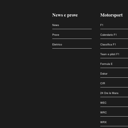
News e prove
Motorsport
News
F1
Prove
Calendario F1
Elettrico
Classifica F1
Team e piloti F1
Formula E
Dakar
CIR
24 Ore le Mans
WEC
WRC
WRX