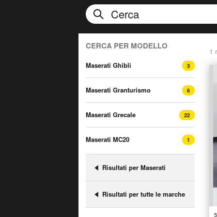
CERCA PER MODELLO
1 r
Maserati Ghibli
3
Maserati Granturismo
6
Maserati Grecale
22
Maserati MC20
1
Risultati per Maserati
Risultati per tutte le marche
5