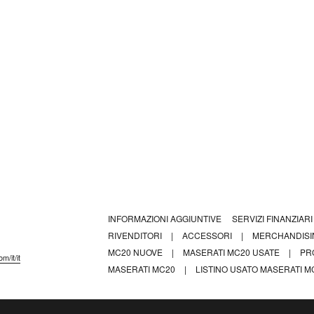
INFORMAZIONI AGGIUNTIVE
SERVIZI FINANZIAR
RIVENDITORI
|
ACCESSORI
|
MERCHANDIS
MC20 NUOVE
|
MASERATI MC20 USATE
|
PR
m/it/it
MASERATI MC20
|
LISTINO USATO MASERATI MC