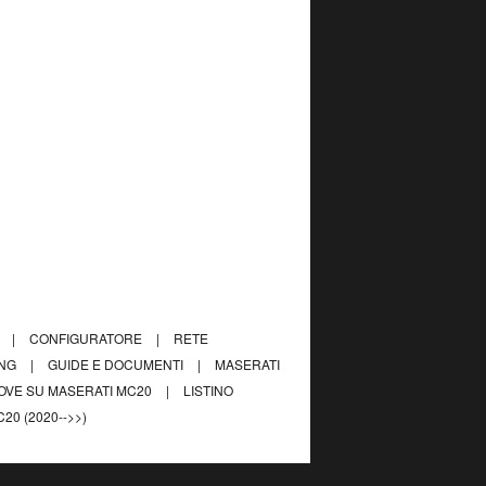
I
|
CONFIGURATORE
|
RETE
ING
|
GUIDE E DOCUMENTI
|
MASERATI
OVE SU MASERATI MC20
|
LISTINO
20 (2020-->>)