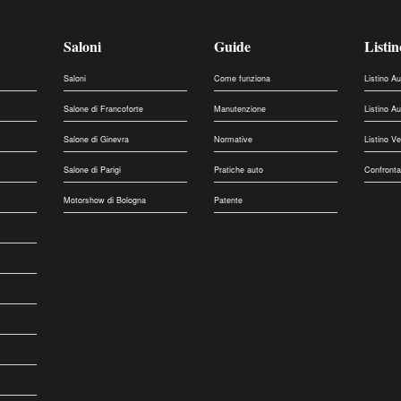
Saloni
Guide
Listin
Saloni
Come funziona
Listino A
Salone di Francoforte
Manutenzione
Listino A
Salone di Ginevra
Normative
Listino V
Salone di Parigi
Pratiche auto
Confronta
Motorshow di Bologna
Patente