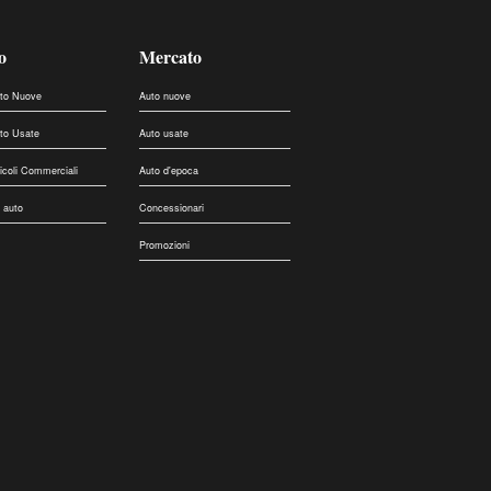
o
Mercato
uto Nuove
Auto nuove
uto Usate
Auto usate
eicoli Commerciali
Auto d'epoca
 auto
Concessionari
Promozioni