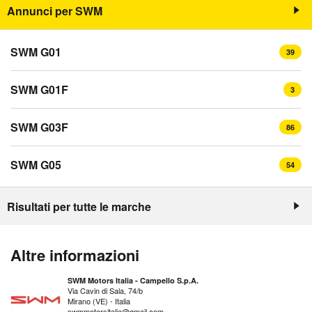
Annunci per SWM
SWM G01
39
SWM G01F
3
SWM G03F
86
SWM G05
54
Risultati per tutte le marche
Altre informazioni
SWM Motors Italia - Campello S.p.A.
Via Cavin di Sala, 74/b
Mirano (VE) - Italia
swmmotorsitalia@gmail.com