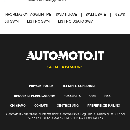
INFORMAZIONI AGGIUNTIVE
SWM NUOVE
|
SWM USATE
|
NEWS
SU SWM
|
LISTINO SWM
|
LISTINO USATO SWM
GUIDA LA PASSIONE
PRIVACY POLICY
TERMINI E CONDIZIONI
REGOLE DI PUBBLICAZIONE
PUBBLICITÀ
ODR
RSS
CHI SIAMO
CONTATTI
GESTISCI UTIQ
PREFERENZE MAILING
Automoto.it - quotidiano di informazione automobilistica Reg. Trib. di Milano Num. 277 del
24.05.2011 © 2012-2026 CRM S.r.l. P.Iva 11921100159