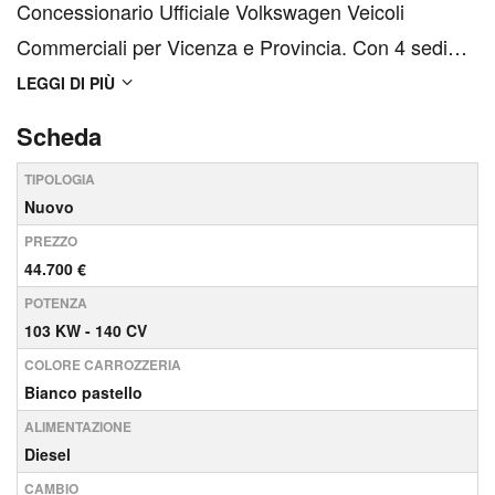
Concessionario Ufficiale Volkswagen Veicoli
Commerciali per Vicenza e Provincia. Con 4 sedi
disponibili sul territorio (VICENZA + ARZIGNANO +
LEGGI DI PIÙ
ROMANO D'EZZELINO + ZANE') > VOLKSWAGEN
Scheda
CRAFTER 35Q 2.0 TDI 140 CV L3 H3 > VEICOLO
TIPOLOGIA
UFFICIALE NAZIONALE...
Nuovo
PREZZO
44.700 €
POTENZA
103 KW - 140 CV
COLORE CARROZZERIA
Bianco pastello
ALIMENTAZIONE
Diesel
CAMBIO