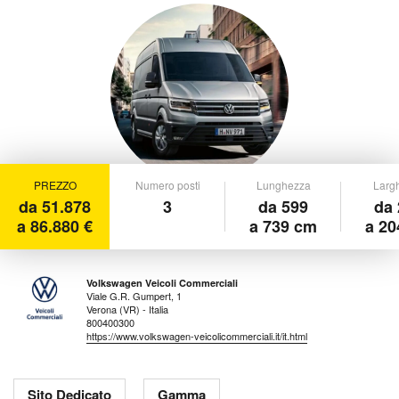
PREZZO
Numero posti
Lunghezza
Larg
da 51.878
3
da 599
da 
a 86.880 €
a 739 cm
a 20
Volkswagen Veicoli Commerciali
Viale G.R. Gumpert, 1
Verona (VR) - Italia
800400300
https://www.volkswagen-veicolicommerciali.it/it.html
Sito Dedicato
Gamma