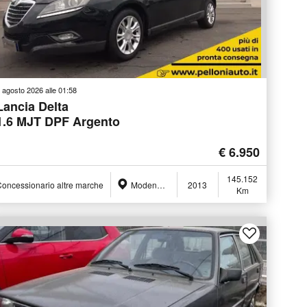
 agosto 2026 alle 01:58
Lancia Delta
1.6 MJT DPF Argento
€ 6.950
145.152
oncessionario altre marche
Modena (MO)
2013
Km