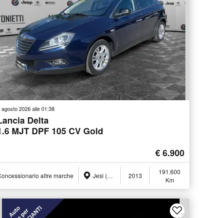
 agosto 2026 alle 01:38
Lancia Delta
1.6 MJT DPF 105 CV Gold
€ 6.900
191.600
oncessionario altre marche
Jesi (AN)
2013
Km