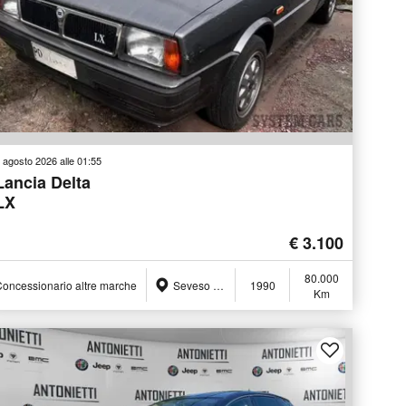
 agosto 2026 alle 01:55
Lancia Delta
LX
€ 3.100
80.000
oncessionario altre marche
Seveso (MB)
1990
Km