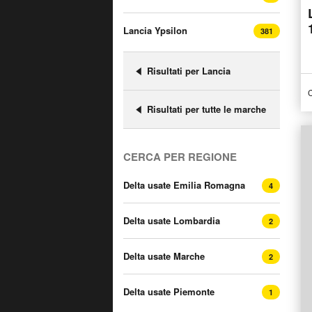
Lancia Ypsilon
381
Risultati per Lancia
C
Risultati per tutte le marche
CERCA PER REGIONE
Delta usate Emilia Romagna
4
Delta usate Lombardia
2
Delta usate Marche
2
Delta usate Piemonte
1