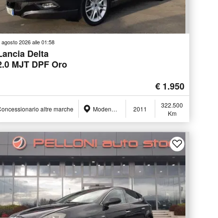
 agosto 2026 alle 01:58
Lancia Delta
2.0 MJT DPF Oro
€ 1.950
322.500
oncessionario altre marche
Modena (MO)
2011
Km