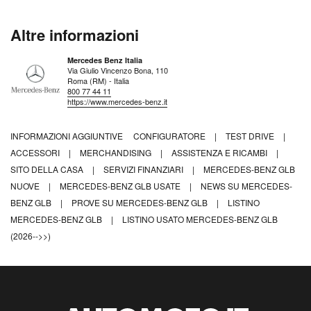
Altre informazioni
Mercedes Benz Italia
Via Giulio Vincenzo Bona, 110
Roma (RM) - Italia
800 77 44 11
https://www.mercedes-benz.it
INFORMAZIONI AGGIUNTIVE
CONFIGURATORE
|
TEST DRIVE
|
ACCESSORI
|
MERCHANDISING
|
ASSISTENZA E RICAMBI
|
SITO DELLA CASA
|
SERVIZI FINANZIARI
|
MERCEDES-BENZ GLB
NUOVE
|
MERCEDES-BENZ GLB USATE
|
NEWS SU MERCEDES-
BENZ GLB
|
PROVE SU MERCEDES-BENZ GLB
|
LISTINO
MERCEDES-BENZ GLB
|
LISTINO USATO MERCEDES-BENZ GLB
(2026-->>)