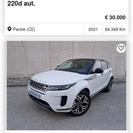
220d aut.
€ 30.000
Parete (CE)
2021
84.368 Km