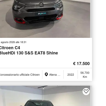
 agosto 2026 alle 18:31
Citroen C4
BlueHDi 130 S&S EAT8 Shine
€ 17.500
56.700
oncessionario ufficiale Citroen
Atena Lucana (SA)
2022
Km