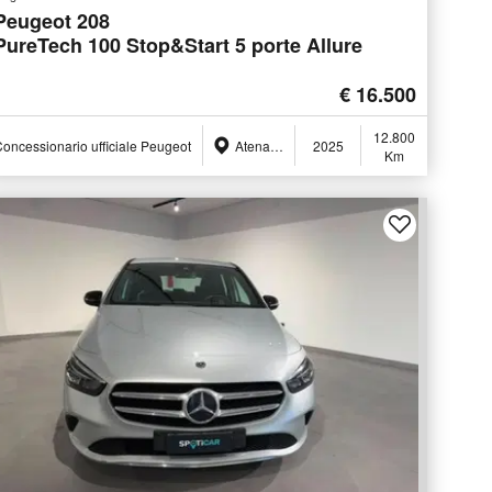
Peugeot 208
PureTech 100 Stop&Start 5 porte Allure
€ 16.500
12.800
oncessionario ufficiale Peugeot
Atena Lucana (SA)
2025
Km