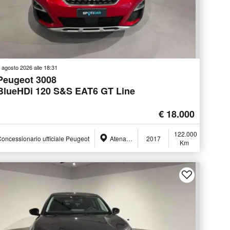
 agosto 2026 alle 18:31
Peugeot 3008
BlueHDi 120 S&S EAT6 GT Line
€ 18.000
122.000
oncessionario ufficiale Peugeot
Atena Lucana (SA)
2017
Km