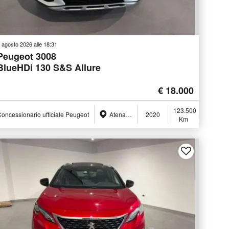
 agosto 2026 alle 18:31
Peugeot 3008
BlueHDi 130 S&S Allure
€ 18.000
123.500
oncessionario ufficiale Peugeot
Atena Lucana (SA)
2020
Km