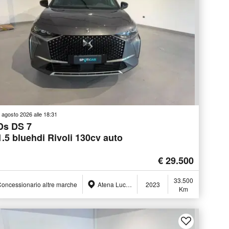
 agosto 2026 alle 18:31
Ds DS 7
1.5 bluehdi Rivoli 130cv auto
€ 29.500
33.500
oncessionario altre marche
Atena Lucana (SA)
2023
Km