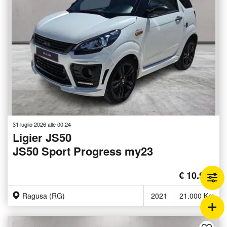
31 luglio 2026 alle 00:24
Ligier JS50
JS50 Sport Progress my23
€ 10.900
Ragusa (RG)
2021
21.000 Km