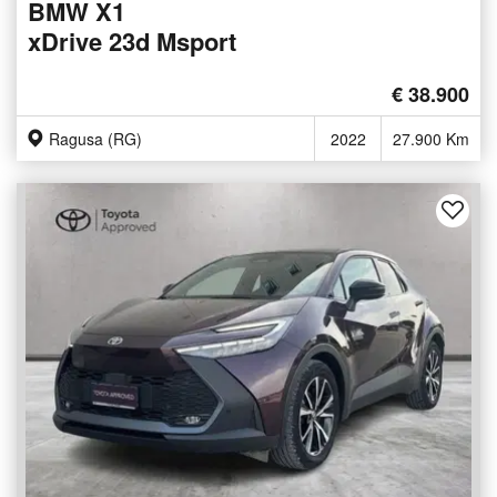
BMW X1
xDrive 23d Msport
€ 38.900
Ragusa (RG)
2022
27.900 Km