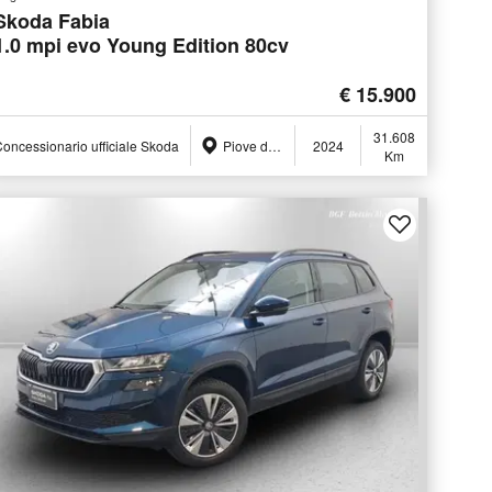
Skoda Fabia
1.0 mpi evo Young Edition 80cv
€ 15.900
31.608
oncessionario ufficiale Skoda
Piove di Sacco (PD)
2024
Km