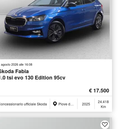
 agosto 2026 alle 16:08
Skoda Fabia
1.0 tsi evo 130 Edition 95cv
€ 17.500
24.418
oncessionario ufficiale Skoda
Piove di Sacco (PD)
2025
Km