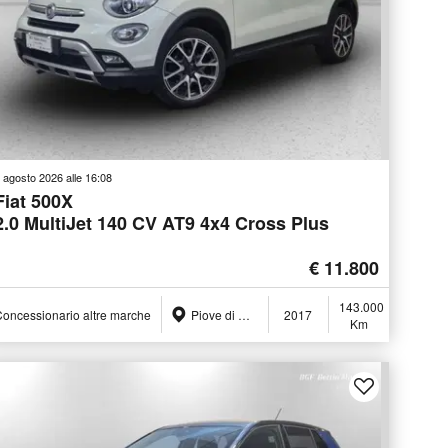
 agosto 2026 alle 16:08
Fiat 500X
2.0 MultiJet 140 CV AT9 4x4 Cross Plus
€ 11.800
143.000
oncessionario altre marche
Piove di Sacco (PD)
2017
Km