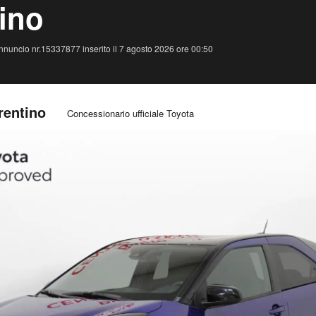
ino
nnuncio nr.15337877 inserito il 7 agosto 2026 ore 00:50
rentino
Concessionario ufficiale Toyota