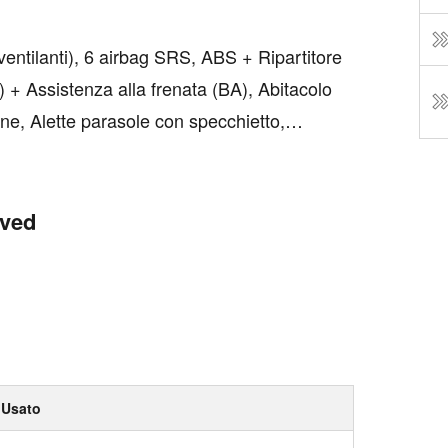
oventilanti), 6 airbag SRS, ABS + Ripartitore
) + Assistenza alla frenata (BA), Abitacolo
one, Alette parasole con specchietto,
i, Assistenza alla partenza in salita (HAC),
oved
Usato