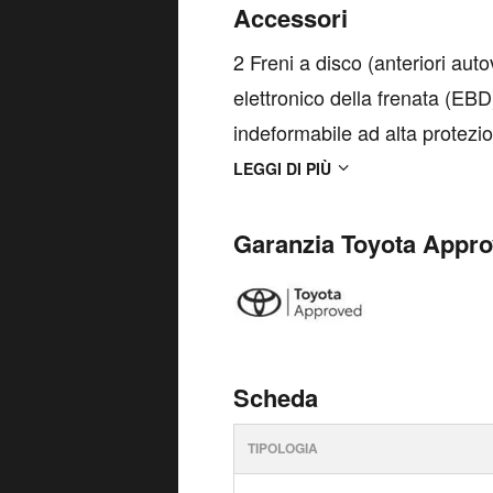
Accessori
2 Freni a disco (anteriori aut
elettronico della frenata (EBD
indeformabile ad alta protezi
Alzacristalli elettrici anterior
LEGGI DI PIÙ
Avvisa...
Garanzia Toyota Appr
Scheda
TIPOLOGIA