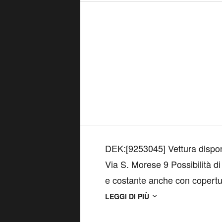
DEK:[9253045] Vettura disponi
Via S. Morese 9 Possibilità d
e costante anche con copert
RAPINA, EVENTI NATURALI(
LEGGI DI PIÙ
COLLISIONE CON VEICOLI 