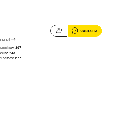
CONTATTA
annunci
ubblicati 307
nline 248
Automoto.it dal