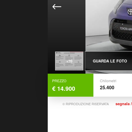
GUARDA LE FOTO
+20
PREZZO
Chilometri
€ 14.900
25.400
segnala /
© RIPRODUZIONE RISERVATA