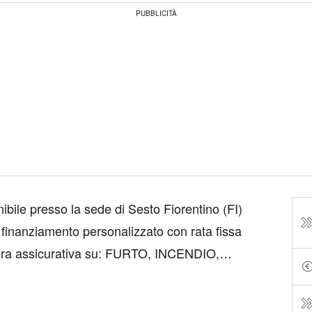
PUBBLICITÀ
bile presso la sede di Sesto Fiorentino (FI)
i finanziamento personalizzato con rata fissa
ura assicurativa su: FURTO, INCENDIO,
GRANDINE), ATTI VANDALICI,
NON ASSICUR...