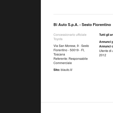
Bi Auto S.p.A. - Sesto Fiorentino
Concessionario ufficiale
Tutti gli 
Toyota
Annunci p
Via San Morese, 9 - Sesto
Annunci o
Fiorentino - 50019 - FI,
Utente di 
Toscana
2012
Referente: Responsabile
Commerciale
Sito:
biauto.it/