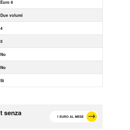
Euro 6
Due volumi
4
5
No
No
Sì
t senza
1 EURO AL MESE