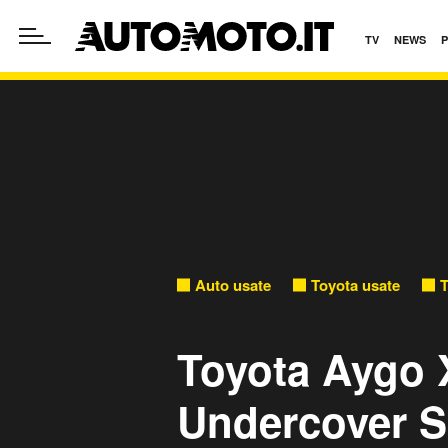
TV
NEWS
Auto usate
Toyota usate
T
Toyota Aygo X
Undercover S