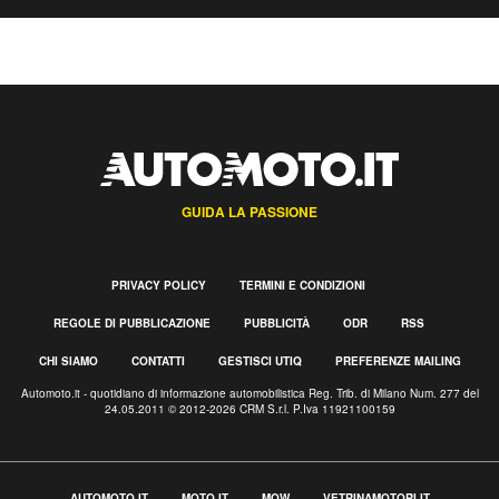
GUIDA LA PASSIONE
PRIVACY POLICY
TERMINI E CONDIZIONI
REGOLE DI PUBBLICAZIONE
PUBBLICITÀ
ODR
RSS
CHI SIAMO
CONTATTI
GESTISCI UTIQ
PREFERENZE MAILING
Automoto.it - quotidiano di informazione automobilistica Reg. Trib. di Milano Num. 277 del
24.05.2011 © 2012-2026 CRM S.r.l. P.Iva 11921100159
AUTOMOTO.IT
MOTO.IT
MOW
VETRINAMOTORI.IT