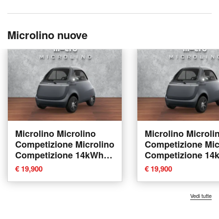
Microlino nuove
Microlino Microlino
Microlino Microli
Competizione Microlino
Competizione Mic
Competizione 14kWh
Competizione 14
nuova a Lamezia Terme
nuova a Lamezia
€ 19,900
€ 19,900
Vedi tutte