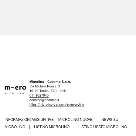
Microlino - Cecomp S.p.A.
Via Michele Ponza, 3
10121 Torino (TO) - Italia
011 9627940
cecomp@cecomp.it
https://microlino-car.com/en/microlino
INFORMAZIONI AGGIUNTIVE
MICROLINO NUOVE
|
NEWS SU
MICROLINO
|
LISTINO MICROLINO
|
LISTINO USATO MICROLINO