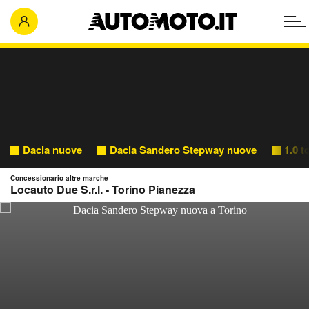
Dacia nuove
Dacia Sandero Stepway nuove
1.0 
Concessionario altre marche
Locauto Due S.r.l. - Torino Pianezza