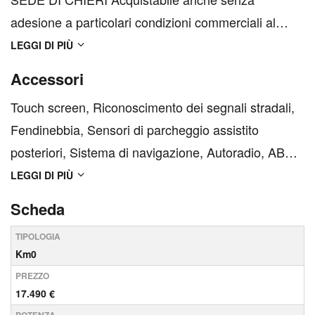
adesione a particolari condizioni commerciali al
prezzo di € 21.990 Oltre 500 vetture di occasione e
LEGGI DI PIÙ
200 km0 in pronta consegna nelle nostre 9 sedi.
Accessori
Contattaci per assicurarti dell’effettiva disponibilità
Touch screen, Riconoscimento dei segnali stradali,
della v...
Fendinebbia, Sensori di parcheggio assistito
posteriori, Sistema di navigazione, Autoradio, ABS,
Sensore di pioggia, USB, Climatizzatore,
LEGGI DI PIÙ
Climatizzatore automatico, ESP, Airbag laterali, Hill
Scheda
Holder, Cerchi in lega, Chiusura centralizzata,
TIPOLOGIA
Airbag pa...
Km0
PREZZO
17.490 €