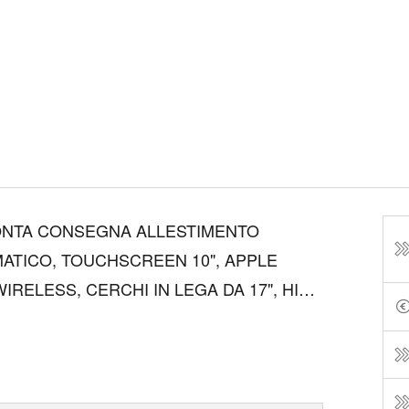
ONTA CONSEGNA ALLESTIMENTO
ATICO, TOUCHSCREEN 10", APPLE
RELESS, CERCHI IN LEGA DA 17", HILL
SSIST, CRUISE CONTROL & LIMITATORE,
POSTERIORI, ACTIVE SAFETY BRAKE,
...