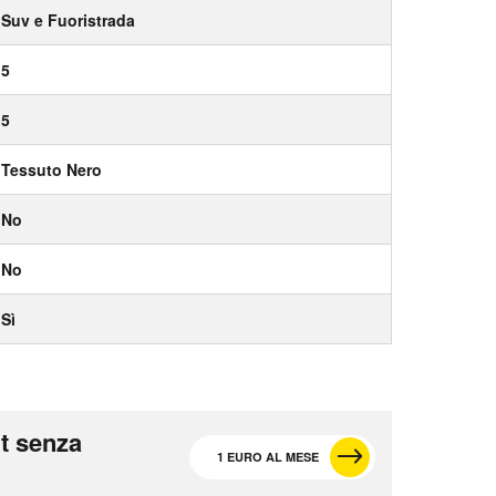
Suv e Fuoristrada
5
5
Tessuto Nero
No
No
Sì
t senza
1 EURO AL MESE