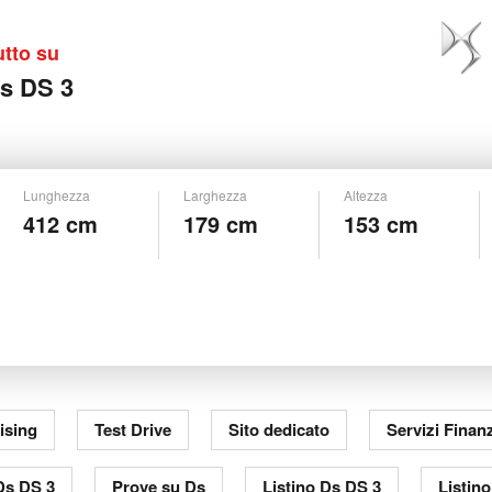
utto su
s DS 3
Lunghezza
Larghezza
Altezza
412 cm
179 cm
153 cm
ising
Test Drive
Sito dedicato
Servizi Finanz
Ds DS 3
Prove su Ds
Listino Ds DS 3
Listin