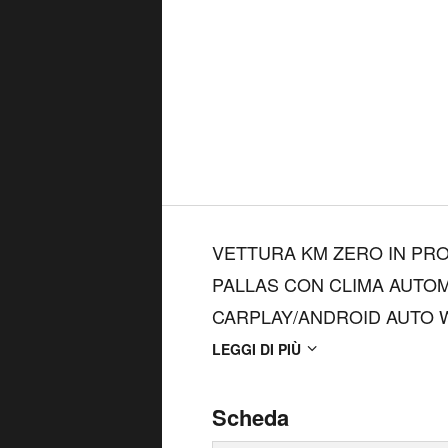
VETTURA KM ZERO IN PR
PALLAS CON CLIMA AUTOM
CARPLAY/ANDROID AUTO WI
ASSIST, LANKE KEEPING A
LEGGI DI PIÙ
SENSORI DI PARCHEGGIO 
SENSORE LUCI, SENSORE P
Scheda