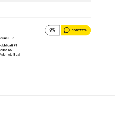
CONTATTA
annunci
ubblicati 79
nline 65
Automoto.it dal