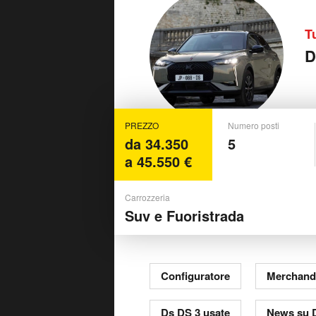
T
D
PREZZO
Numero posti
da 34.350
5
a 45.550 €
Carrozzeria
Suv e Fuoristrada
Configuratore
Merchand
Ds DS 3 usate
News su 