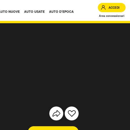
ACCEDI
AUTO NUOVE
AUTO USATE
AUTO D'EPOCA
Area concessionari