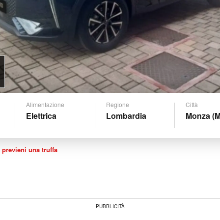
Alimentazione
Regione
Città
Elettrica
Lombardia
Monza (
 previeni una truffa
PUBBLICITÀ