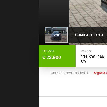
GUARDA LE FOTO
+20
PREZZO
Potenza
€ 23.900
114 KW - 155
CV
segnala /
© RIPRODUZIONE RISERVATA