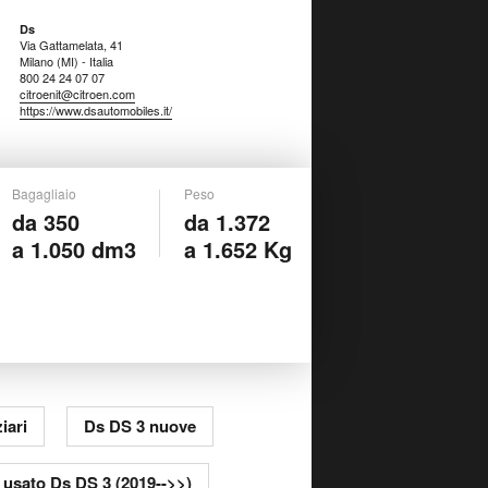
Ds
Via Gattamelata, 41
Milano (MI) - Italia
800 24 24 07 07
citroenit@citroen.com
https://www.dsautomobiles.it/
Bagagliaio
Peso
da 350
da 1.372
a 1.050 dm3
a 1.652 Kg
iari
Ds DS 3 nuove
o usato Ds DS 3 (2019-->>)