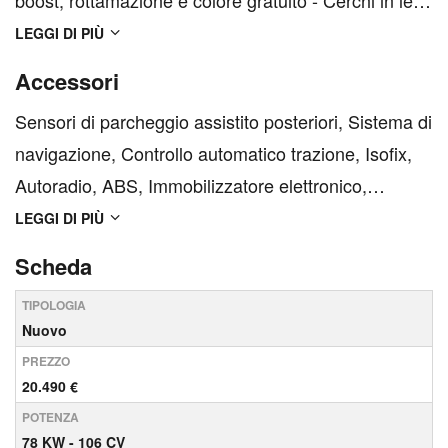
boost, rottamazione e colore gratuito - Cerchi in lega
da 17" - Fari LED anteriori e posteriori - Sensori di
LEGGI DI PIÙ
parcheggio post. con camera - MG Pilot (ACC, ICA,
Accessori
BSD, AEB, LKA) - Navigatore con Android...
Sensori di parcheggio assistito posteriori, Sistema di
navigazione, Controllo automatico trazione, Isofix,
Autoradio, ABS, Immobilizzatore elettronico,
Sistema di chiamata d'emergenza, Sensore di
LEGGI DI PIÙ
pioggia, USB, Climatizzatore, ESP, Airbag laterali,
Scheda
Hill Holder, Fari LED, Cerchi in lega, Airbag
TIPOLOGIA
passeg...
Nuovo
PREZZO
20.490 €
POTENZA
78 KW - 106 CV