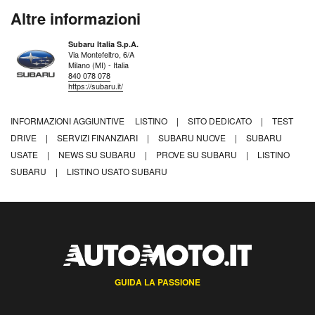
Altre informazioni
Subaru Italia S.p.A.
Via Montefeltro, 6/A
Milano (MI) - Italia
840 078 078
https://subaru.it/
INFORMAZIONI AGGIUNTIVE
LISTINO
|
SITO DEDICATO
|
TEST
DRIVE
|
SERVIZI FINANZIARI
|
SUBARU NUOVE
|
SUBARU
USATE
|
NEWS SU SUBARU
|
PROVE SU SUBARU
|
LISTINO
SUBARU
|
LISTINO USATO SUBARU
GUIDA LA PASSIONE