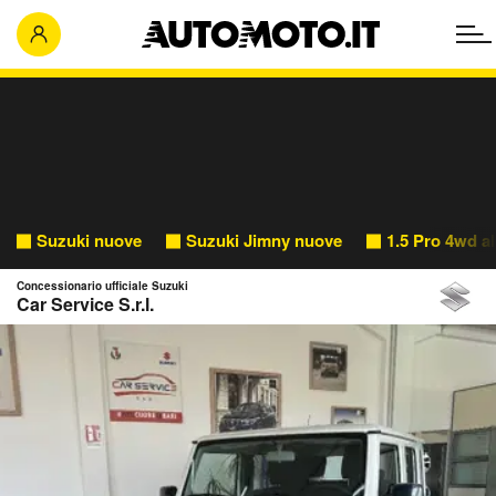
Suzuki nuove
Suzuki Jimny nuove
1.5 Pro 4wd a
Concessionario ufficiale Suzuki
Car Service S.r.l.