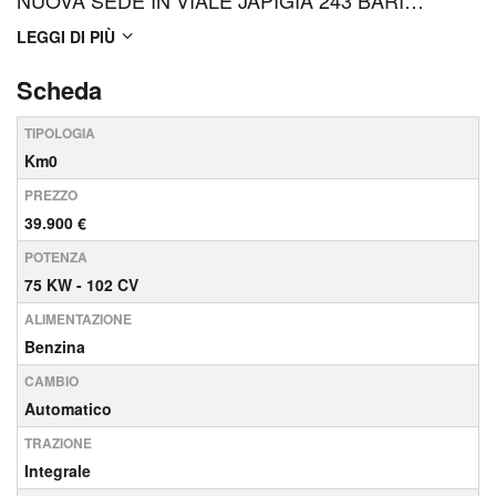
NUOVA SEDE IN VIALE JAPIGIA 243 BARI
0805351075 - Le informazioni contenute nel sito
LEGGI DI PIÙ
Web sono state compilate con ogni cura , tuttavia, a
Scheda
volte possono contenere errori e omissioni. Si
TIPOLOGIA
declina quindi ogni responsabilit�...
Km0
PREZZO
39.900 €
POTENZA
75 KW - 102 CV
ALIMENTAZIONE
Benzina
CAMBIO
Automatico
TRAZIONE
Integrale