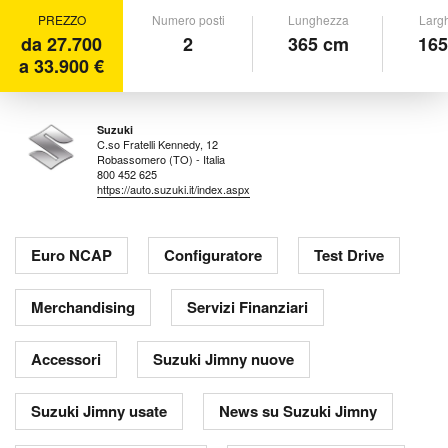
PREZZO
Numero posti
Lunghezza
Larg
da 27.700
2
365 cm
165
a 33.900 €
Suzuki
C.so Fratelli Kennedy, 12
Robassomero (TO) - Italia
800 452 625
https://auto.suzuki.it/index.aspx
Euro NCAP
Configuratore
Test Drive
Merchandising
Servizi Finanziari
Accessori
Suzuki Jimny nuove
Suzuki Jimny usate
News su Suzuki Jimny