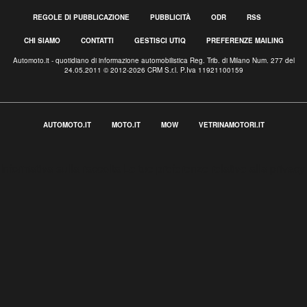
REGOLE DI PUBBLICAZIONE
PUBBLICITÀ
ODR
RSS
CHI SIAMO
CONTATTI
GESTISCI UTIQ
PREFERENZE MAILING
Automoto.it - quotidiano di informazione automobilistica Reg. Trib. di Milano Num. 277 del
24.05.2011 © 2012-2026 CRM S.r.l. P.Iva 11921100159
AUTOMOTO.IT
MOTO.IT
MOW
VETRINAMOTORI.IT
Informativa sulla raccolta
Le tue preferenze relative alla privacy