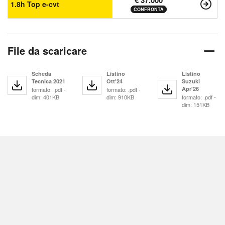
€ 37.000
1.8h Top e-cvt
CONFRONTA
File da scaricare
Scheda
Listino
Listino
Tecnica 2021
Ott'24
Suzuki
Apr'26
formato: .pdf -
formato: .pdf -
dim: 401KB
dim: 910KB
formato: .pdf -
dim: 151KB