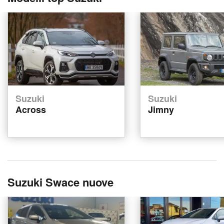
Suzuki
Suzuki
Across
Jimny
Suzuki Swace nuove