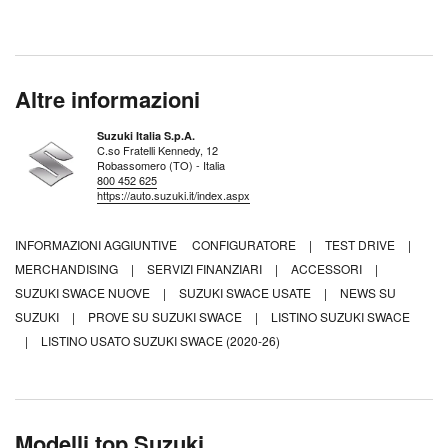
Altre informazioni
Suzuki Italia S.p.A.
C.so Fratelli Kennedy, 12
Robassomero (TO) - Italia
800 452 625
https://auto.suzuki.it/index.aspx
INFORMAZIONI AGGIUNTIVE
CONFIGURATORE
|
TEST DRIVE
|
MERCHANDISING
|
SERVIZI FINANZIARI
|
ACCESSORI
|
SUZUKI SWACE NUOVE
|
SUZUKI SWACE USATE
|
NEWS SU
SUZUKI
|
PROVE SU SUZUKI SWACE
|
LISTINO SUZUKI SWACE
|
LISTINO USATO SUZUKI SWACE (2020-26)
Modelli top Suzuki