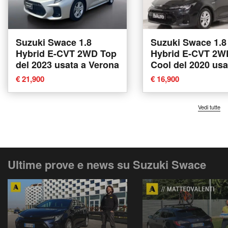
Suzuki Swace 1.8
Suzuki Swace 1.8
Hybrid E-CVT 2WD Top
Hybrid E-CVT 2W
del 2023 usata a Verona
Cool del 2020 usa
Sesto Fiorentino
€ 21,900
€ 16,900
Vedi tutte
Ultime prove e news su Suzuki Swace