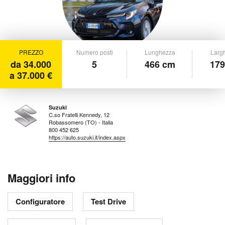
PREZZO
Numero posti
Lunghezza
Larg
da 34.000
5
466 cm
179
a 37.000 €
Suzuki
C.so Fratelli Kennedy, 12
Robassomero (TO) - Italia
800 452 625
https://auto.suzuki.it/index.aspx
Maggiori info
Configuratore
Test Drive