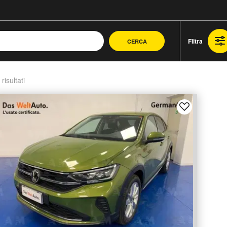
Filtra
CERCA
 risultati