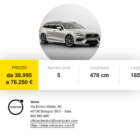
PREZZO
Numero posti
Lunghezza
Larg
da 38.995
5
478 cm
185
a 76.250 €
Volvo
Via Enrico Mattei, 66
40138 Bologna (BO) - Italia
800 860 880
ufficioclientivci@volvocars.com
https://www.volvocars.com/it/