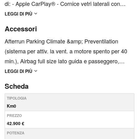
di: - Apple CarPlay® - Cornice vetri laterali con
finitura argento lucida - Park Assist anteriore -
LEGGI DI PIÙ
Ricarica a induzione per smartphone - Sedili
Accessori
anteriori con supporto lombare regolabile
Afterrun Parking Climate &amp; Preventilation
elettricamente a 2...
(sistema per attiv. la vent. a motore spento per 40
min.), Airbag full size lato guida e passeggero,
Android Auto, Apple CarPlay®, Apple CarPlay®,
LEGGI DI PIÙ
Bracciolo centrale anteriore con vano portaoggetti,
Scheda
Bracciolo centrale posteriore con portabicchieri,
TIPOLOGIA
Cam...
Km0
PREZZO
42.900 €
POTENZA