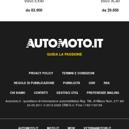
Volvo EX90
Volvo XC40
da 83.900
da 29.856
GUIDA LA PASSIONE
PRIVACY POLICY
TERMINI E CONDIZIONI
REGOLE DI PUBBLICAZIONE
PUBBLICITÀ
ODR
RSS
CHI SIAMO
CONTATTI
GESTISCI UTIQ
PREFERENZE MAILING
Automoto.it - quotidiano di informazione automobilistica Reg. Trib. di Milano Num. 277 del
24.05.2011 © 2012-2026 CRM S.r.l. P.Iva 11921100159
AUTOMOTO.IT
MOTO.IT
MOW
VETRINAMOTORI.IT