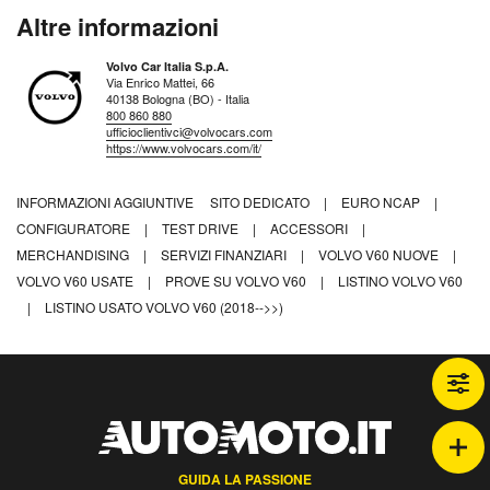
Altre informazioni
Volvo Car Italia S.p.A.
Via Enrico Mattei, 66
40138 Bologna (BO) - Italia
800 860 880
ufficioclientivci@volvocars.com
https://www.volvocars.com/it/
INFORMAZIONI AGGIUNTIVE
SITO DEDICATO
|
EURO NCAP
|
CONFIGURATORE
|
TEST DRIVE
|
ACCESSORI
|
MERCHANDISING
|
SERVIZI FINANZIARI
|
VOLVO V60 NUOVE
|
VOLVO V60 USATE
|
PROVE SU VOLVO V60
|
LISTINO VOLVO V60
|
LISTINO USATO VOLVO V60 (2018-->>)
GUIDA LA PASSIONE