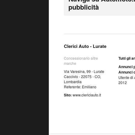
pubblicità
Clerici Auto - Lurate
Concessionario altre
Tutti gli 
marche
Annunci p
Via Varesina, 99 - Lurate
Annunci o
Caccivio - 22075 - CO,
Utente di 
Lombardia
2012
Referente: Emiliano
Sito:
www.clericiauto.it