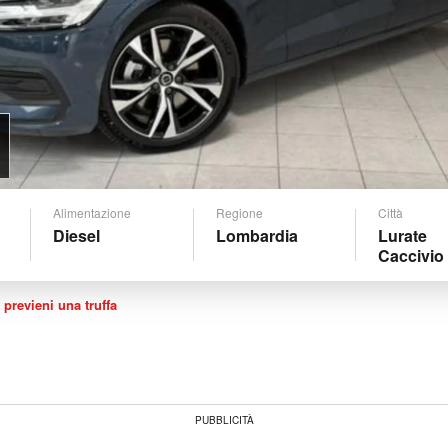
Alimentazione
Regione
Città
Diesel
Lombardia
Lurate
Caccivio
 previeni una truffa
PUBBLICITÀ