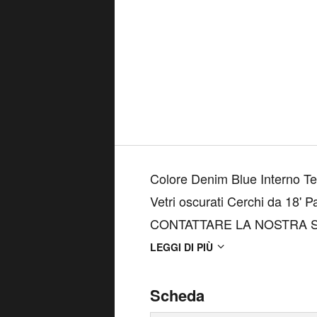
Colore Denim Blue Interno Tes
Vetri oscurati Cerchi da 18' Park Assist P
CONTATTARE LA NOSTRA SE
Bruno Jamoretti 148 - Tel: 0332 200412 Importo inter
LEGGI DI PIÙ
Verificare l'effettiva presenza 
Scheda