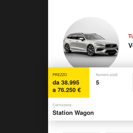
T
V
PREZZO
Numero posti
da 38.995
5
a 76.250 €
Carrozzeria
Station Wagon