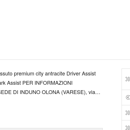
suto premium city antracite Driver Assist
ER INFORMAZIONI
DE DI INDUNO OLONA (VARESE), via
amente finanziabile.
della...