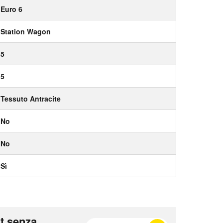
Euro 6
Station Wagon
5
5
Tessuto Antracite
No
No
Sì
t senza