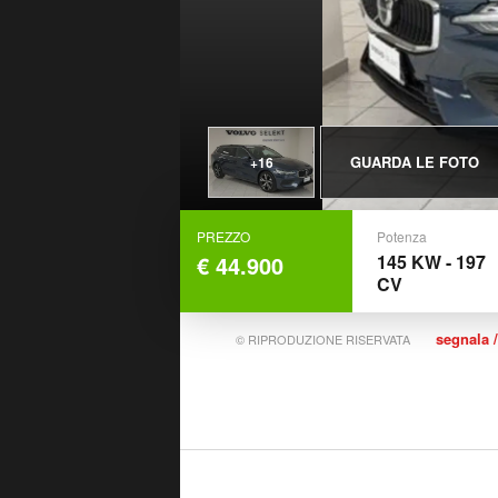
GUARDA LE FOTO
+16
PREZZO
Potenza
€ 44.900
145 KW - 197
CV
segnala /
© RIPRODUZIONE RISERVATA