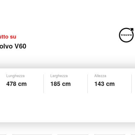
utto su
olvo V60
Lunghezza
Larghezza
Altezza
478 cm
185 cm
143 cm