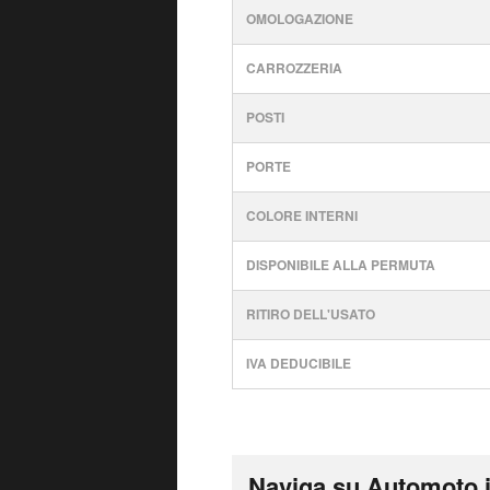
OMOLOGAZIONE
CARROZZERIA
POSTI
PORTE
COLORE INTERNI
DISPONIBILE ALLA PERMUTA
RITIRO DELL'USATO
IVA DEDUCIBILE
Naviga su Automoto.i