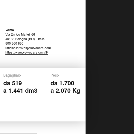
Volvo
Via Enrico Mattei, 66
40138 Bologna (BO) - Italia
800 860 880
ufficioclientivci@volvocars.com
https://www.volvocars.com/it/
Bagagliaio
Peso
da 519
da 1.700
a 1.441 dm3
a 2.070 Kg