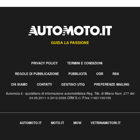
GUIDA LA PASSIONE
PRIVACY POLICY
TERMINI E CONDIZIONI
REGOLE DI PUBBLICAZIONE
PUBBLICITÀ
ODR
RSS
CHI SIAMO
CONTATTI
GESTISCI UTIQ
PREFERENZE MAILING
Automoto.it - quotidiano di informazione automobilistica Reg. Trib. di Milano Num. 277 del
24.05.2011 © 2012-2026 CRM S.r.l. P.Iva 11921100159
AUTOMOTO.IT
MOTO.IT
MOW
VETRINAMOTORI.IT