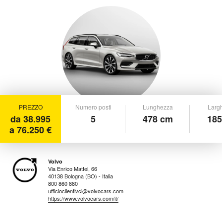
PREZZO
Numero posti
Lunghezza
Larg
da 38.995
5
478 cm
185
a 76.250 €
Volvo
Via Enrico Mattei, 66
40138 Bologna (BO) - Italia
800 860 880
ufficioclientivci@volvocars.com
https://www.volvocars.com/it/