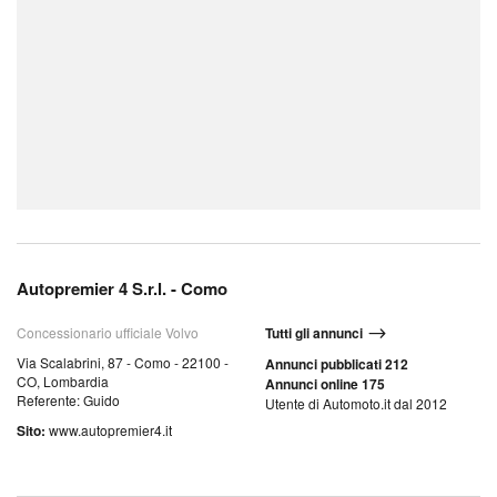
Autopremier 4 S.r.l. - Como
Concessionario ufficiale Volvo
Tutti gli annunci
Via Scalabrini, 87 - Como - 22100 -
Annunci pubblicati 212
CO, Lombardia
Annunci online 175
Referente: Guido
Utente di Automoto.it dal 2012
Sito:
www.autopremier4.it