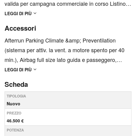
valida per campagna commerciale in corso Listino
veicolo nuovo incluso optionals: € 57.800,00 Prezzo
LEGGI DI PIÙ
di vendita: € 46.950,00 + SPESE - AUTO IN STOCK
Accessori
PRENOTABILE CON CAPARRA - Garanzia 24 mesi
Afterrun Parking Climate &amp; Preventilation
dalla data di i...
(sistema per attiv. la vent. a motore spento per 40
min.), Airbag full size lato guida e passeggero,
Android Auto, Apple CarPlay®, Apple CarPlay®,
LEGGI DI PIÙ
Bracciolo centrale anteriore con vano portaoggetti,
Scheda
Bracciolo centrale posteriore con portabicchieri,
TIPOLOGIA
Cal...
Nuovo
PREZZO
46.500 €
POTENZA