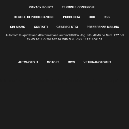
PRIVACY POLICY
TERMINI E CONDIZIONI
REGOLE DI PUBBLICAZIONE
PUBBLICITÀ
ODR
RSS
CHI SIAMO
CONTATTI
GESTISCI UTIQ
PREFERENZE MAILING
Automoto.it - quotidiano di informazione automobilistica Reg. Trib. di Milano Num. 277 del
24.05.2011 © 2012-2026 CRM S.r.l. P.Iva 11921100159
AUTOMOTO.IT
MOTO.IT
MOW
VETRINAMOTORI.IT
Informativa sulla raccolta
Le tue preferenze relative alla privacy