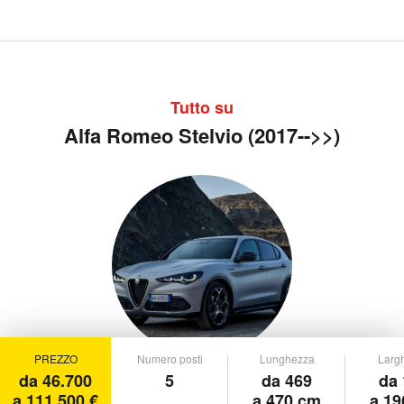
Tutto su
Alfa Romeo Stelvio (2017-->>)
PREZZO
Numero posti
Lunghezza
Larg
da 46.700
5
da 469
da 
a 111.500 €
a 470 cm
a 19