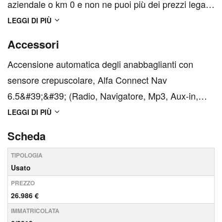
aziendale o km 0 e non ne puoi più dei prezzi legati
ai finanziamenti o ai pacchetti assicurativi? Sei nel
LEGGI DI PIÙ
posto giusto! Il nostro usato viene proposto ad un
Accessori
prezzo senza vincoli; sarà poi una tua scelta,
Accensione automatica degli anabbaglianti con
valutando insieme ...
sensore crepuscolare, Alfa Connect Nav
6.5&#39;&#39; (Radio, Navigatore, Mp3, Aux-in,
Bluetooth), Alfa DNA Drive Mode System,
LEGGI DI PIÙ
Apertura/chiusura centralizzata con telecomando,
Scheda
Autonomous Emergency Brake (AEB) con
TIPOLOGIA
riconoscimento pedoni, Bocchette climatizz...
Usato
PREZZO
26.986 €
IMMATRICOLATA