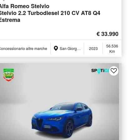
Alfa Romeo Stelvio
Stelvio 2.2 Turbodiesel 210 CV AT8 Q4
Estrema
€ 33.990
56.536
oncessionario altre marche
San Giorgio a Liri (FR)
2023
Km