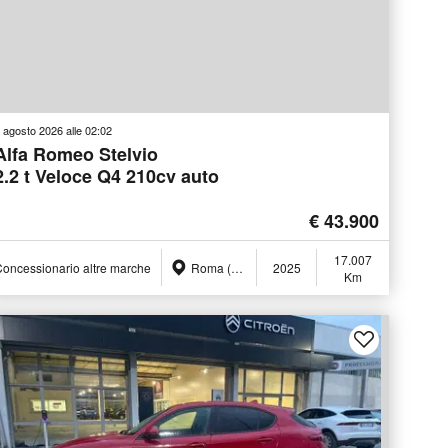
 agosto 2026 alle 02:02
Alfa Romeo Stelvio
2.2 t Veloce Q4 210cv auto
€ 43.900
17.007
oncessionario altre marche
Roma (RM)
2025
Km