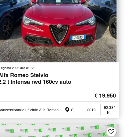
 agosto 2026 alle 01:38
Alfa Romeo Stelvio
2.2 t Intensa rwd 160cv auto
€ 19.950
92.334
oncessionario ufficiale Alfa Romeo
Ceccano (FR)
2019
Km