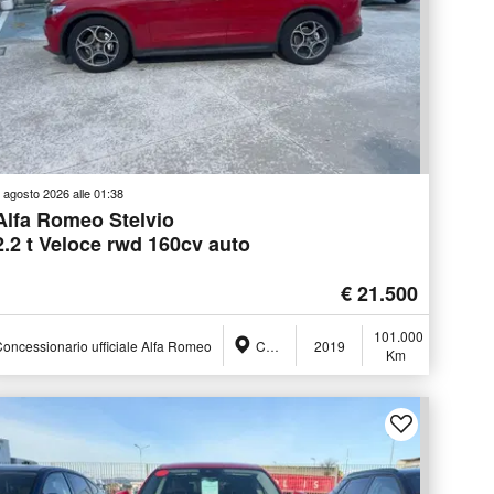
 agosto 2026 alle 01:38
Alfa Romeo Stelvio
2.2 t Veloce rwd 160cv auto
€ 21.500
101.000
oncessionario ufficiale Alfa Romeo
Ceccano (FR)
2019
Km