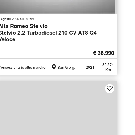
 agosto 2026 alle 13:59
Alfa Romeo Stelvio
Stelvio 2.2 Turbodiesel 210 CV AT8 Q4
Veloce
€ 38.990
35.274
oncessionario altre marche
San Giorgio a Liri (FR)
2024
Km