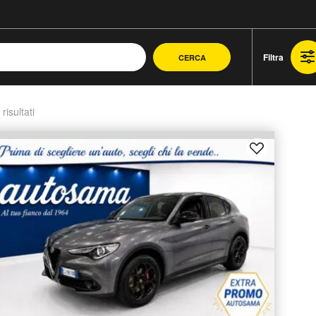
Filtra
CERCA
 risultati