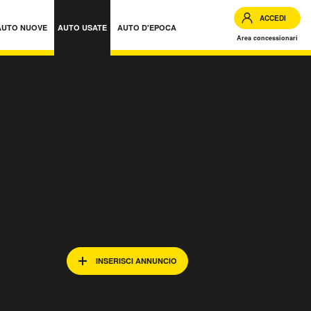
ACCEDI
AUTO NUOVE
AUTO USATE
AUTO D'EPOCA
Area concessionari
 Lombardia
e
INSERISCI ANNUNCIO