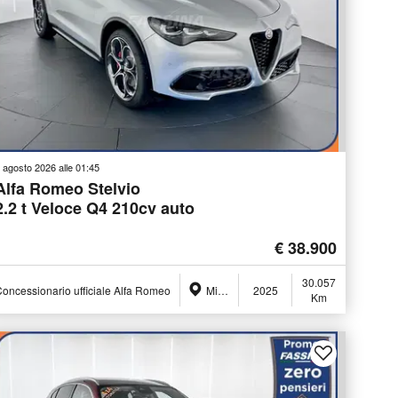
 agosto 2026 alle 01:45
Alfa Romeo Stelvio
2.2 t Veloce Q4 210cv auto
€ 38.900
30.057
oncessionario ufficiale Alfa Romeo
Milano (MI)
2025
Km