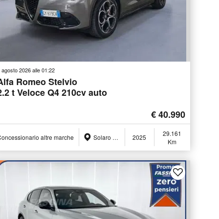
 agosto 2026 alle 01:22
Alfa Romeo Stelvio
2.2 t Veloce Q4 210cv auto
€ 40.990
29.161
oncessionario altre marche
Solaro (MI)
2025
Km