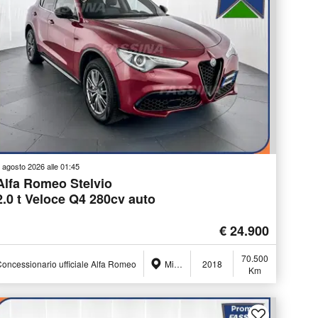
 agosto 2026 alle 01:45
Alfa Romeo Stelvio
2.0 t Veloce Q4 280cv auto
€ 24.900
70.500
oncessionario ufficiale Alfa Romeo
Milano (MI)
2018
Km