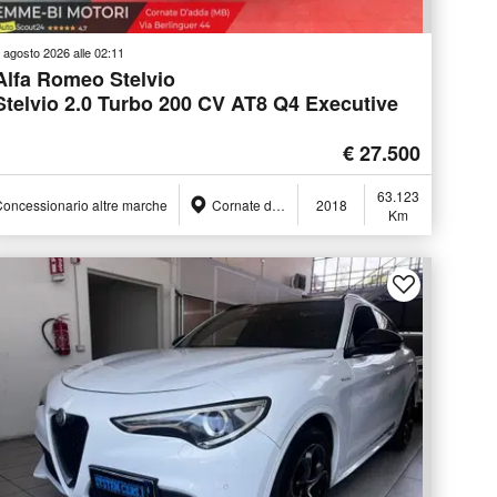
 agosto 2026 alle 02:11
Alfa Romeo Stelvio
Stelvio 2.0 Turbo 200 CV AT8 Q4 Executive
€ 27.500
63.123
oncessionario altre marche
Cornate d'Adda (MB)
2018
Km