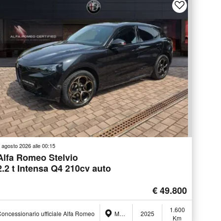
 agosto 2026 alle 00:15
Alfa Romeo Stelvio
2.2 t Intensa Q4 210cv auto
€ 49.800
1.600
oncessionario ufficiale Alfa Romeo
Monza (MB)
2025
Km