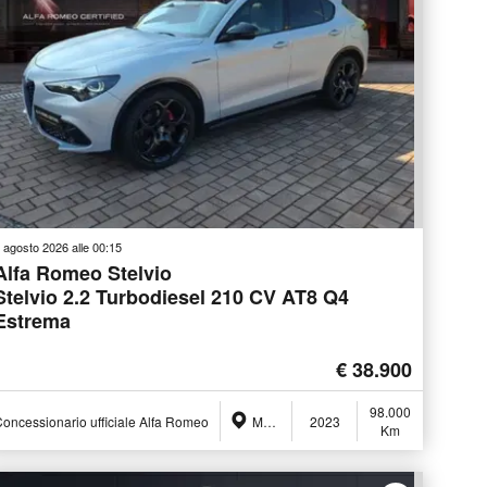
 agosto 2026 alle 00:15
Alfa Romeo Stelvio
Stelvio 2.2 Turbodiesel 210 CV AT8 Q4
Estrema
€ 38.900
98.000
oncessionario ufficiale Alfa Romeo
Monza (MB)
2023
Km