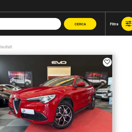
Filtra
CERCA
isultati