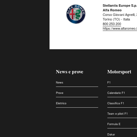
Stellantis Europe S.p.
Alfa Romeo
Corso Giovani Agnelli,
Torino (TO) - Italia
800 253 200
https://www.alfaromeo.i
News e prove
Motorsport
News
F1
Prove
Calendario F1
Elettrico
Classifica F1
Team e piloti F1
Formula E
Dakar