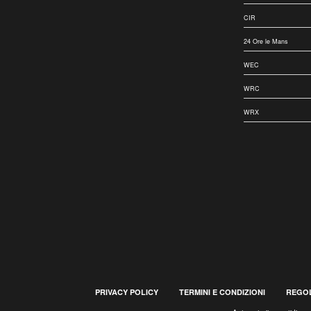
CIR
24 Ore le Mans
WEC
WRC
WRX
PRIVACY POLICY
TERMINI E CONDIZIONI
REGOL