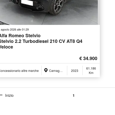
 agosto 2026 alle 01:29
Alfa Romeo Stelvio
Stelvio 2.2 Turbodiesel 210 CV AT8 Q4
Veloce
€ 34.900
61.186
oncessionario altre marche
Carnago (VA)
2023
Km
Inizio
1