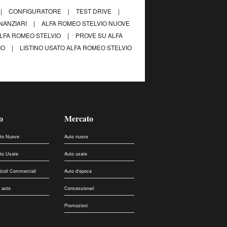
|
CONFIGURATORE
|
TEST DRIVE
|
INANZIARI
|
ALFA ROMEO STELVIO NUOVE
LFA ROMEO STELVIO
|
PROVE SU ALFA
IO
|
LISTINO USATO ALFA ROMEO STELVIO
o
Mercato
uto Nuove
Auto nuove
uto Usate
Auto usate
eicoli Commerciali
Auto d'epoca
 auto
Concessionari
Promozioni