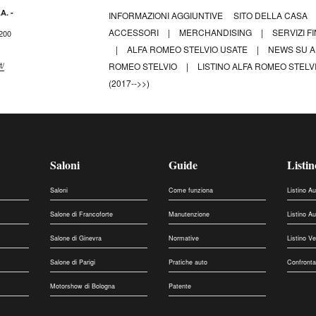
A. -
INFORMAZIONI AGGIUNTIVE
SITO DELLA CASA
ACCESSORI
|
MERCHANDISING
|
SERVIZI F
 200
|
ALFA ROMEO STELVIO USATE
|
NEWS SU A
t/
ROMEO STELVIO
|
LISTINO ALFA ROMEO STELV
(2017-->>)
Saloni
Guide
Listin
Saloni
Come funziona
Listino A
Salone di Francoforte
Manutenzione
Listino A
Salone di Ginevra
Normative
Listino V
Salone di Parigi
Pratiche auto
Confronta
Motorshow di Bologna
Patente