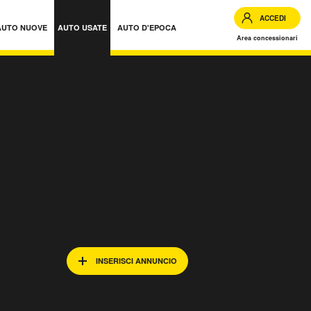
ACCEDI
AUTO NUOVE
AUTO USATE
AUTO D'EPOCA
Area concessionari
 Lombardia
e
INSERISCI ANNUNCIO