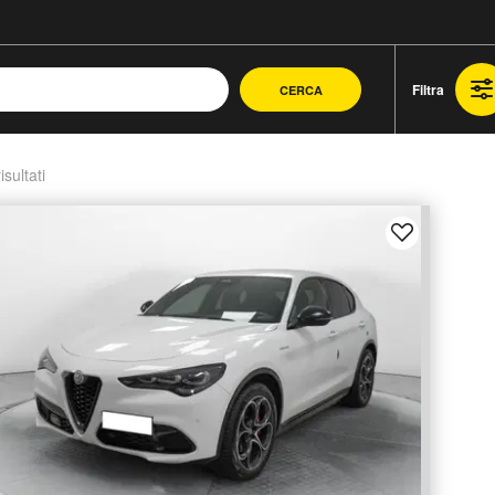
Filtra
CERCA
isultati