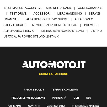
INFORMAZIONI AGGIUNTIVE
SITO DELLA CASA
|
CONFIGURATORE
|
TEST DRIVE
|
ACCESSORI
|
MERCHANDISING
|
SERVIZI
FINANZIARI
|
ALFA ROMEO STELVIO NUOVE
|
ALFA ROMEO
STELVIO USATE
|
NEWS SU ALFA ROMEO STELVIO
|
PROVE SU
ALFA ROMEO STELVIO
|
LISTINO ALFA ROMEO STELVIO
|
LISTINO
USATO ALFA ROMEO STELVIO (2017-->>)
GUIDA LA PASSIONE
PRIVACY POLICY
TERMINI E CONDIZIONI
REGOLE DI PUBBLICAZIONE
PUBBLICITÀ
ODR
RSS
CHI SIAMO
CONTATTI
GESTISCI UTIQ
PREFERENZE MAILING