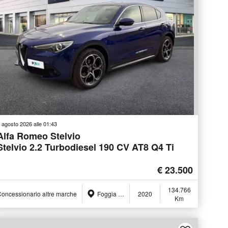
 agosto 2026 alle 01:43
Alfa Romeo Stelvio
Stelvio 2.2 Turbodiesel 190 CV AT8 Q4 Ti
€ 23.500
134.766
oncessionario altre marche
Foggia (FG)
2020
Km