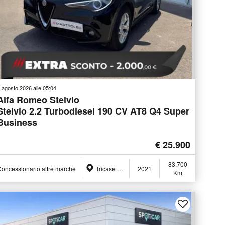
 agosto 2026 alle 05:04
Alfa Romeo Stelvio
Stelvio 2.2 Turbodiesel 190 CV AT8 Q4 Super
Business
€ 25.900
83.700
oncessionario altre marche
Tricase (LE)
2021
Km