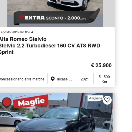
 agosto 2026 alle 05:04
Alfa Romeo Stelvio
Stelvio 2.2 Turbodiesel 160 CV AT8 RWD
Sprint
€ 25.900
51.500
oncessionario altre marche
Tricase (LE)
2021
Km