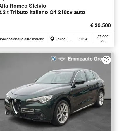
Alfa Romeo Stelvio
2.2 t Tributo Italiano Q4 210cv auto
€ 39.500
37.000
oncessionario altre marche
Lecce (LE)
2024
Km