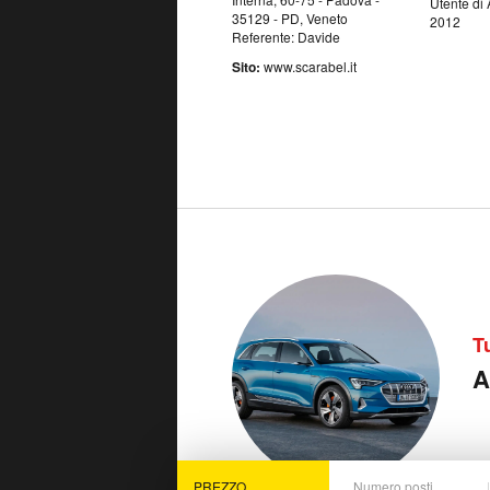
Utente di 
35129 - PD, Veneto
2012
Referente: Davide
Sito:
www.scarabel.it
T
A
PREZZO
Numero posti