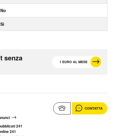
No
Sì
t senza
1 EURO AL MESE
CONTATTA
annunci
ubblicati 241
nline 241