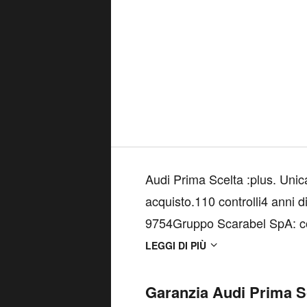
Audi Prima Scelta :plus. Unica
acquisto.110 controlli4 anni di
9754Gruppo Scarabel SpA: co
Financial Services e Audi, Sc
LEGGI DI PIÙ
(con minirate e ...
Garanzia Audi Prima S