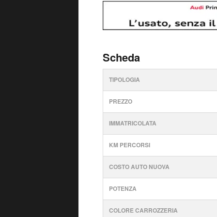
Scheda
TIPOLOGIA
PREZZO
IMMATRICOLATA
KM PERCORSI
COSTO AUTO NUOVA
POTENZA
COLORE CARROZZERIA