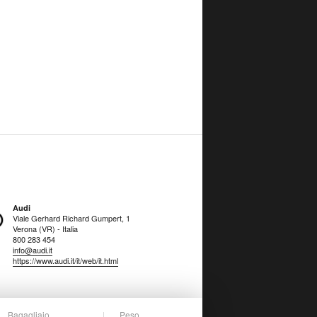
Audi
Viale Gerhard Richard Gumpert, 1
Verona (VR) - Italia
800 283 454
info@audi.it
https://www.audi.it/it/web/it.html
Bagagliaio
Peso