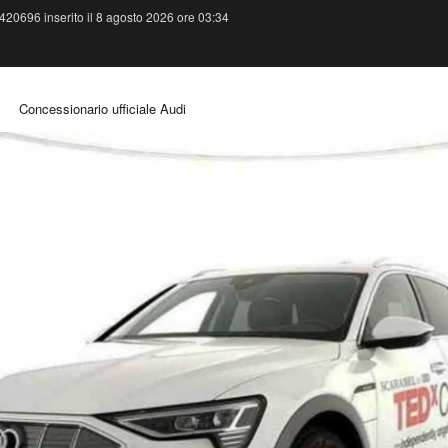
420696 inserito il 8 agosto 2026 ore 03:34
Concessionario ufficiale Audi