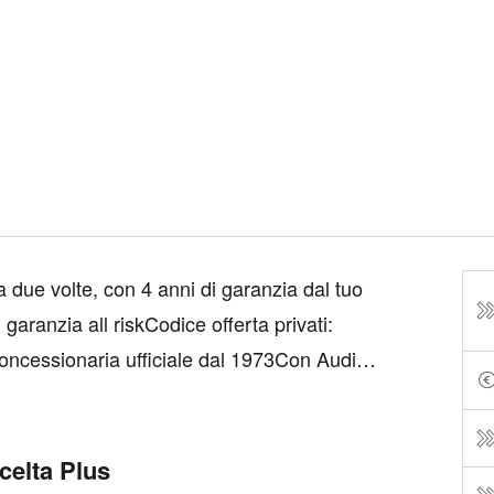
 due volte, con 4 anni di garanzia dal tuo
 garanzia all riskCodice offerta privati:
ncessionaria ufficiale dal 1973Con Audi
arabel offre finanziamenti personalizzati
celta Plus