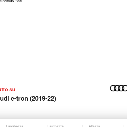
Automoto.it dal
utto su
udi e-tron (2019-22)
Lunghezza
Larghezza
Altezza