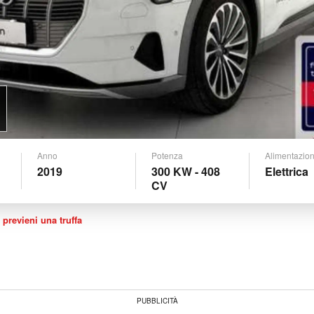
Anno
Potenza
Alimentazio
2019
300 KW - 408
Elettrica
CV
 previeni una truffa
PUBBLICITÀ