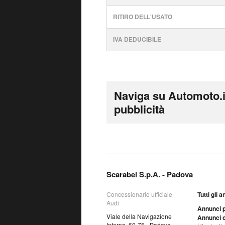
RITIRO DELL'USATO
IVA DEDUCIBILE
Naviga su Automoto.i
pubblicità
Scarabel S.p.A. - Padova
Concessionario ufficiale
Tutti gli 
Audi
Annunci p
Viale della Navigazione
Annunci o
Interna, 60-75 - Padova -