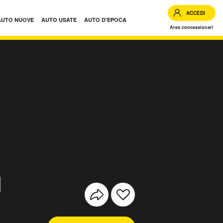
ACCEDI
AUTO NUOVE
AUTO USATE
AUTO D'EPOCA
Area concessionari
l