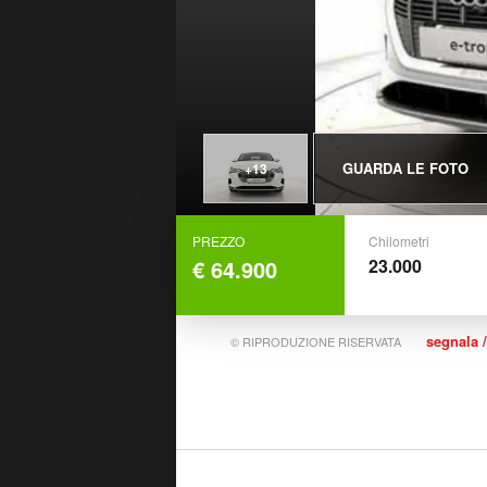
GUARDA LE FOTO
+13
PREZZO
Chilometri
€ 64.900
23.000
segnala /
© RIPRODUZIONE RISERVATA