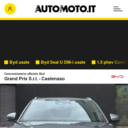
Byd usate
Byd Seal U DM-i usate
1.5 phev Comfo
Concessionario ufficiale Byd
Grand Prix S.r.l. - Castenaso