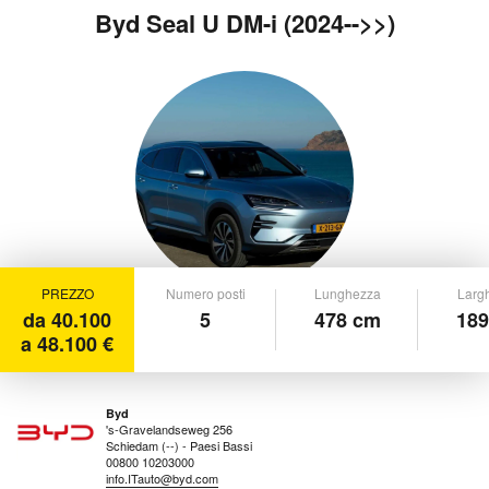
Byd Seal U DM-i (2024-->>)
PREZZO
Numero posti
Lunghezza
Larg
da 40.100
5
478 cm
189
a 48.100 €
Byd
's-Gravelandseweg 256
Schiedam (--) - Paesi Bassi
00800 10203000
info.ITauto@byd.com