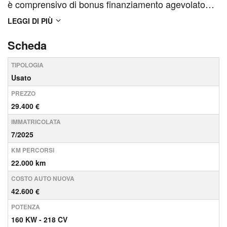
è comprensivo di bonus finanziamento agevolato
(termini, condizioni e note legali disponibili in
LEGGI DI PIÙ
concessionaria) CONTATTA UN NOSTRO
Scheda
CONSULENTE PER VERIFICARE LA
TIPOLOGIA
DISPONIBILITA' DELLA VETTURA E FISSARE UN
Usato
APPUNTAMENTO IN...
PREZZO
29.400 €
IMMATRICOLATA
7/2025
KM PERCORSI
22.000 km
COSTO AUTO NUOVA
42.600 €
POTENZA
160 KW - 218 CV