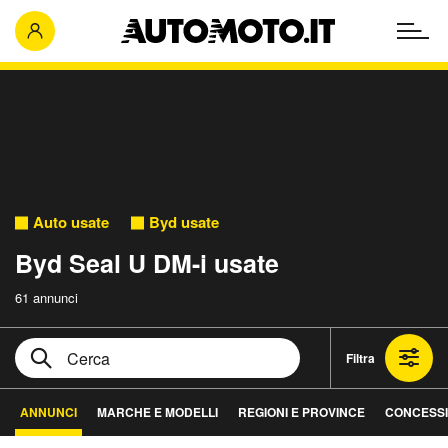
Auto usate
Byd usate
Byd Seal U DM-i usate
61 annunci
Filtra
ANNUNCI
MARCHE E MODELLI
REGIONI E PROVINCE
CONCESSI