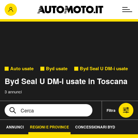
Auto usate
Byd usate
Byd Seal U DM-i usate
Byd Seal U DM-i usate in Toscana
3 annunci
Filtra
ANNUNCI
REGIONI E PROVINCE
CONCESSIONARI BYD