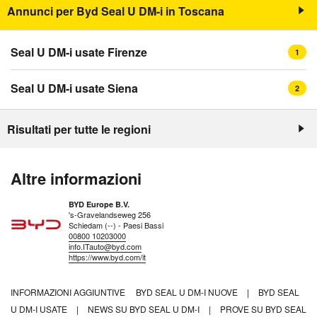
Annunci per Byd Seal U DM-i in Toscana
Seal U DM-i usate Firenze
1
Seal U DM-i usate Siena
2
Risultati per tutte le regioni
Altre informazioni
BYD Europe B.V.
's-Gravelandseweg 256
Schiedam (--) - Paesi Bassi
00800 10203000
info.ITauto@byd.com
https://www.byd.com/it
INFORMAZIONI AGGIUNTIVE
BYD SEAL U DM-I NUOVE
|
BYD SEAL
U DM-I USATE
|
NEWS SU BYD SEAL U DM-I
|
PROVE SU BYD SEAL