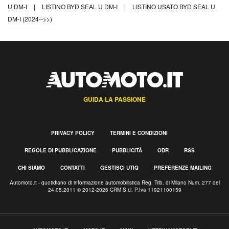
U DM-I
|
LISTINO BYD SEAL U DM-I
|
LISTINO USATO BYD SEAL U
DM-I (2024-->>)
GUIDA LA PASSIONE
PRIVACY POLICY
TERMINI E CONDIZIONI
REGOLE DI PUBBLICAZIONE
PUBBLICITÀ
ODR
RSS
CHI SIAMO
CONTATTI
GESTISCI UTIQ
PREFERENZE MAILING
Automoto.it - quotidiano di informazione automobilistica Reg. Trib. di Milano Num. 277 del
24.05.2011 © 2012-2026 CRM S.r.l. P.Iva 11921100159