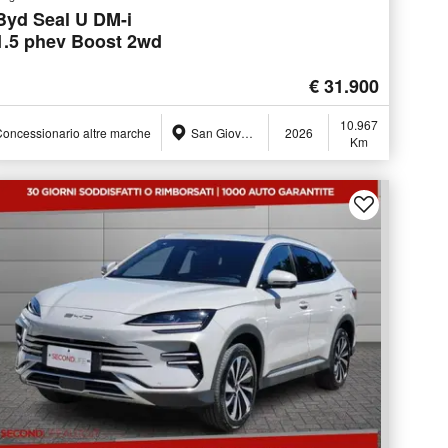
Byd Seal U DM-i
1.5 phev Boost 2wd
€ 31.900
10.967
oncessionario altre marche
San Giovanni Teatino (CH)
2026
Km