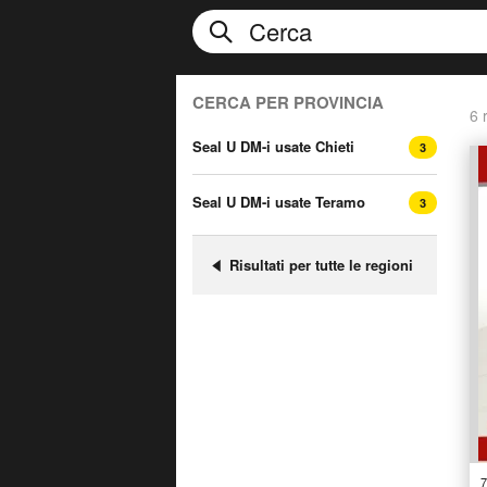
CERCA PER PROVINCIA
6 r
Seal U DM-i usate Chieti
3
Seal U DM-i usate Teramo
3
Risultati per tutte le regioni
7