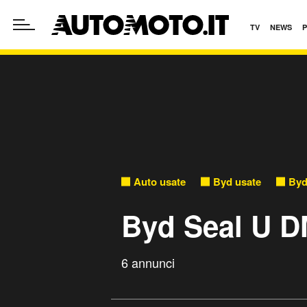
TV
NEWS
Auto usate
Byd usate
Byd
Byd Seal U D
6 annunci