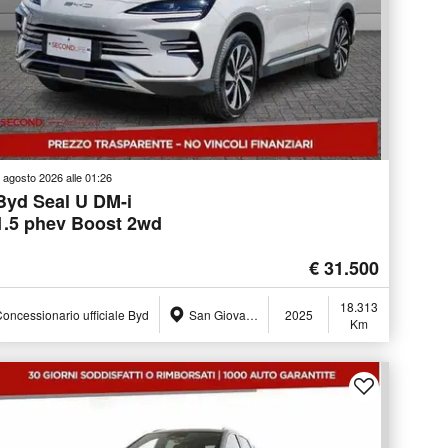
 agosto 2026 alle 01:26
Byd Seal U DM-i
1.5 phev Boost 2wd
€ 31.500
18.313
oncessionario ufficiale Byd
San Giovanni Teatino (CH)
2025
Km