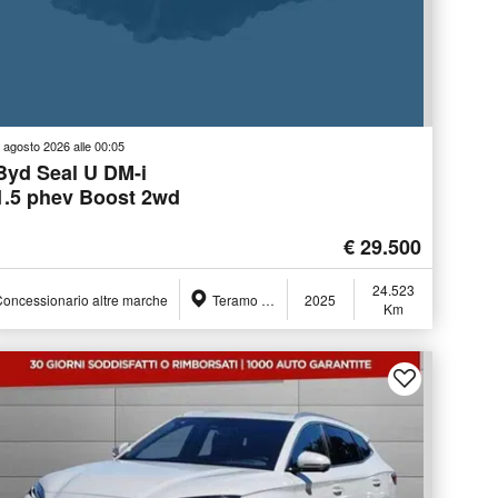
 agosto 2026 alle 00:05
Byd Seal U DM-i
1.5 phev Boost 2wd
€ 29.500
24.523
oncessionario altre marche
Teramo (TE)
2025
Km