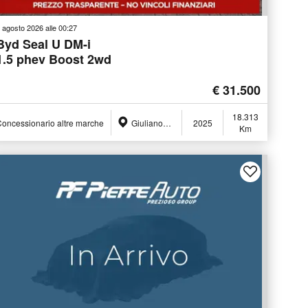
 agosto 2026 alle 00:27
Byd Seal U DM-i
1.5 phev Boost 2wd
€ 31.500
18.313
oncessionario altre marche
Giulianova (TE)
2025
Km