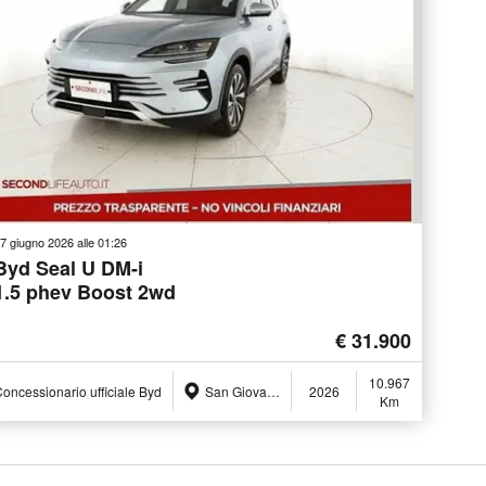
7 giugno 2026 alle 01:26
Byd Seal U DM-i
1.5 phev Boost 2wd
€ 31.900
10.967
oncessionario ufficiale Byd
San Giovanni Teatino (CH)
2026
Km