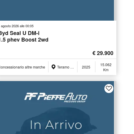
 agosto 2026 alle 00:05
Byd Seal U DM-i
1.5 phev Boost 2wd
€ 29.900
15.062
oncessionario altre marche
Teramo (TE)
2025
Km