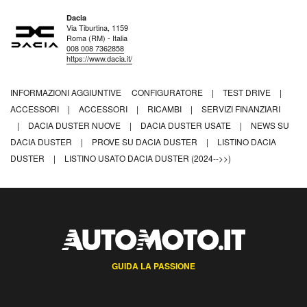
Dacia
Via Tiburtina, 1159
Roma (RM) - Italia
008 008 7362858
https://www.dacia.it/
INFORMAZIONI AGGIUNTIVE
CONFIGURATORE
|
TEST DRIVE
|
ACCESSORI
|
ACCESSORI
|
RICAMBI
|
SERVIZI FINANZIARI
|
DACIA DUSTER NUOVE
|
DACIA DUSTER USATE
|
NEWS SU
DACIA DUSTER
|
PROVE SU DACIA DUSTER
|
LISTINO DACIA
DUSTER
|
LISTINO USATO DACIA DUSTER (2024-->>)
GUIDA LA PASSIONE