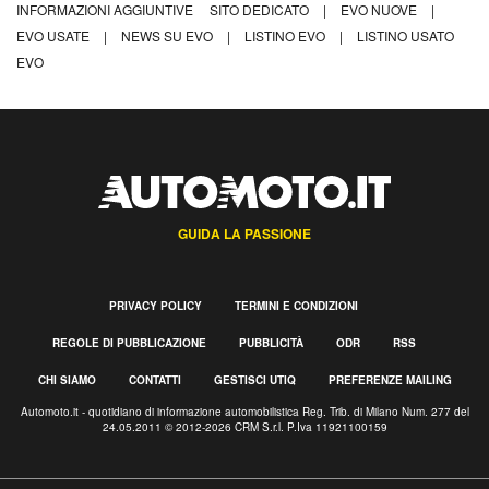
INFORMAZIONI AGGIUNTIVE
SITO DEDICATO
|
EVO NUOVE
|
EVO USATE
|
NEWS SU EVO
|
LISTINO EVO
|
LISTINO USATO
EVO
GUIDA LA PASSIONE
PRIVACY POLICY
TERMINI E CONDIZIONI
REGOLE DI PUBBLICAZIONE
PUBBLICITÀ
ODR
RSS
CHI SIAMO
CONTATTI
GESTISCI UTIQ
PREFERENZE MAILING
Automoto.it - quotidiano di informazione automobilistica Reg. Trib. di Milano Num. 277 del
24.05.2011 © 2012-2026 CRM S.r.l. P.Iva 11921100159