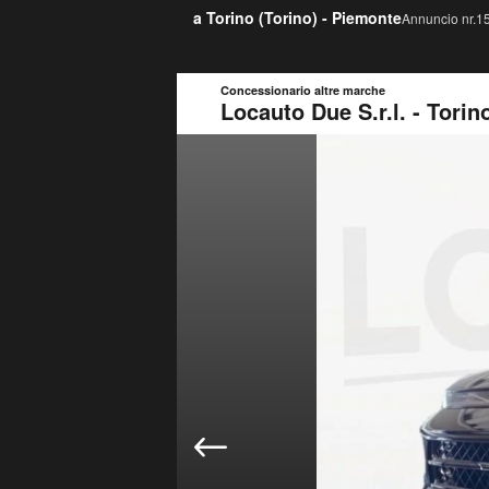
a Torino (
Torino
) -
Piemonte
Annuncio nr.15
Concessionario altre marche
Locauto Due S.r.l. - Torin