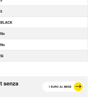
5
BLACK
No
No
Sì
t senza
1 EURO AL MESE