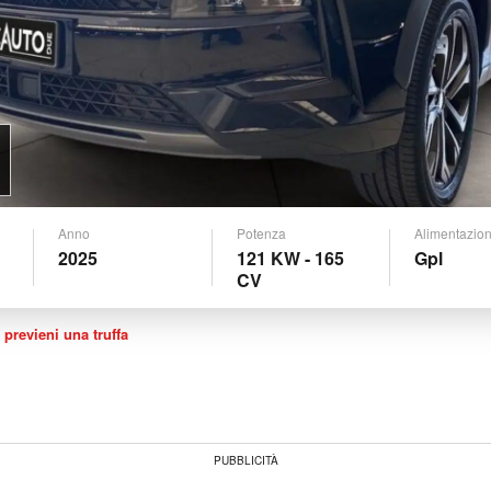
Anno
Potenza
Alimentazio
2025
121 KW - 165
Gpl
CV
 previeni una truffa
PUBBLICITÀ