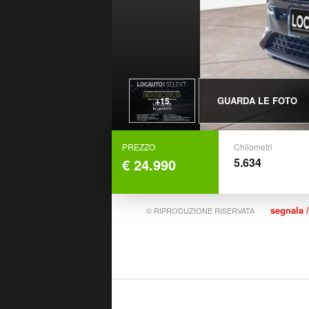
GUARDA LE FOTO
+15
PREZZO
Chilometri
€ 24.990
5.634
segnala /
© RIPRODUZIONE RISERVATA