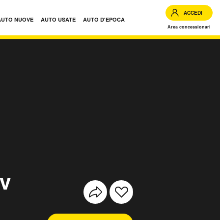
ACCEDI
AUTO NUOVE
AUTO USATE
AUTO D'EPOCA
Area concessionari
cv