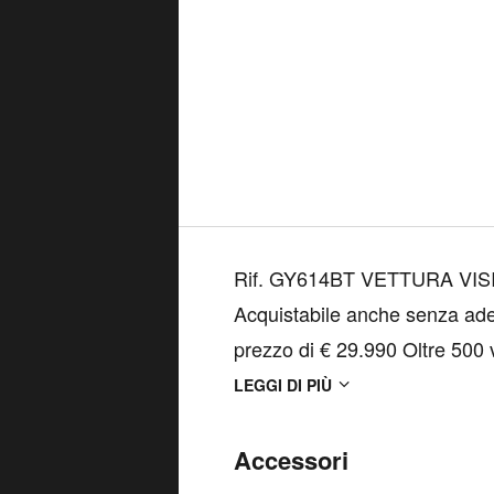
Rif. GY614BT VETTURA VISIBILE NELLA NOSTRA SEDE DI VERCELLI
Acquistabile anche senza ades
prezzo di € 29.990 Oltre 500 vetture di occasione e 200 km0 in pronta
consegna nelle nostre 9 sedi. C
LEGGI DI PIÙ
disponibilità de...
Accessori