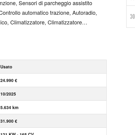
nzione, Sensori di parcheggio assistito
Controllo automatico trazione, Autoradio,
ico, Climatizzatore, Climatizzatore
ica sedili, MP3, ESP, Sedili riscaldati,
Usato
24.990 €
10/2025
5.634 km
31.900 €
121 KW - 165 CV