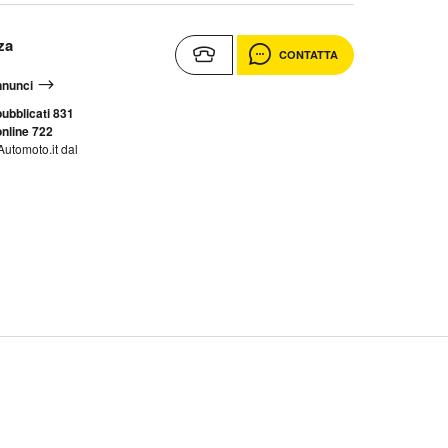
za
CONTATTA
annunci
ubblicati 831
nline 722
Automoto.it dal