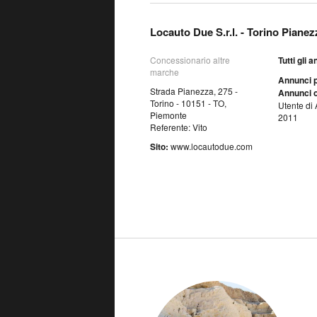
Locauto Due S.r.l. - Torino Pianez
Concessionario altre
Tutti gli 
marche
Annunci p
Strada Pianezza, 275 -
Annunci o
Torino - 10151 - TO,
Utente di 
Piemonte
2011
Referente: Vito
Sito:
www.locautodue.com