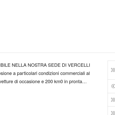
ione a particolari condizioni commerciali al
ontattaci per assicurarti dell’effettiva