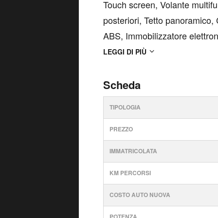
Touch screen, Volante multifu
posteriori, Tetto panoramico, 
ABS, Immobilizzatore elettron
automatico, Regolazione elettr
LEGGI DI PIÙ
Cerchi in lega, Chiusur...
Scheda
TIPOLOGIA
PREZZO
IMMATRICOLATA
KM PERCORSI
COSTO AUTO NUOVA
POTENZA