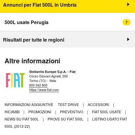
Annunci per Fiat 500L in Umbria
500L usate Perugia
7
Risultati per tutte le regioni
Altre informazioni
Stellantis Europe S.p.A. - Fiat
Corso Giovani Agnelli, 200
Torino (TO) - Italia
800 342 800
https://www.fiat.com
INFORMAZIONI AGGIUNTIVE
TEST DRIVE
|
ACCESSORI
|
RICAMBI
|
PROMOZIONI
|
PREVENTIVO
|
FIAT 500L USATE
|
NEWS SU FIAT 500L
|
PROVE SU FIAT 500L
|
LISTINO USATO FIAT
500L (2012-22)