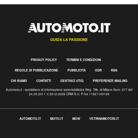
GUIDA LA PASSIONE
PRIVACY POLICY
TERMINI E CONDIZIONI
REGOLE DI PUBBLICAZIONE
PUBBLICITÀ
ODR
RSS
CHI SIAMO
CONTATTI
GESTISCI UTIQ
PREFERENZE MAILING
Automoto.it - quotidiano di informazione automobilistica Reg. Trib. di Milano Num. 277 del
24.05.2011 © 2012-2026 CRM S.r.l. P.Iva 11921100159
AUTOMOTO.IT
MOTO.IT
MOW
VETRINAMOTORI.IT